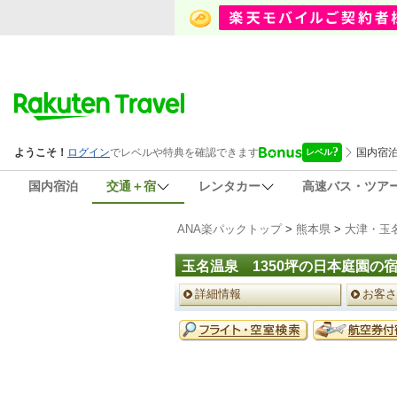
国内宿泊
交通＋宿
レンタカー
高速バス・ツア
ANA楽パックトップ
>
熊本県
>
大津・玉
玉名温泉 1350坪の日本庭園の
ペ
詳細情報
お客さ
ー
ジ
予
メ
約
ニ
メ
ュ
ニ
ー
ュ