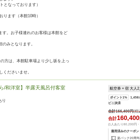
ートとなっております）
おります（本館10時）
ます。お子様連れのお客様は本館をど
館のみとなります。
しの方は、本館駐車場より少し坂を上っ
しくださいませ。
くら/和洋室】半露天風呂付客室
航空券 + 宿 大人
ポイント
1%
1,458
あり
ビニ決済
合計
166,400
円
(税
160,400
合計
(1人あたり80,200円
適用済みのクーポン
楽パック20周