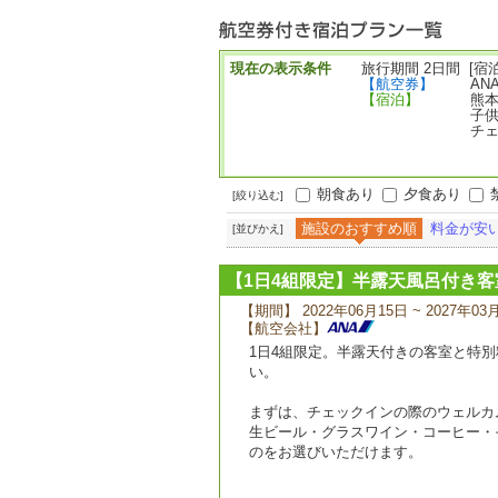
ー
現在の表示条件
旅行期間 2日間 [宿泊
【航空券】
AN
【宿泊】
熊本
子供
チェ
朝食あり
夕食あり
[絞り込む]
施設のおすすめ順
料金が安
[並びかえ]
【1日4組限定】半露天風呂付き
【期間】 2022年06月15日 ~ 2027年03
【航空会社】
1日4組限定。半露天付きの客室と特
い。
まずは、チェックインの際のウェルカ
生ビール・グラスワイン・コーヒー・
のをお選びいただけます。