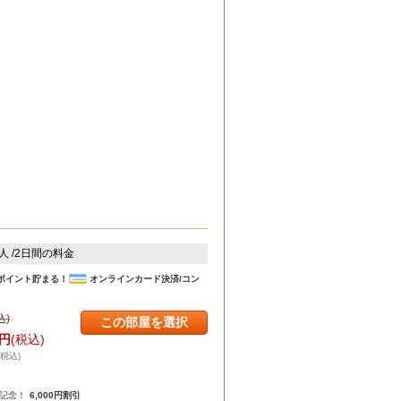
2人 /2日間の料金
ポイント貯まる！
オンラインカード決済/コン
込)
この部屋を選択
円
(税込)
・税込)
年記念！
6,000円割引