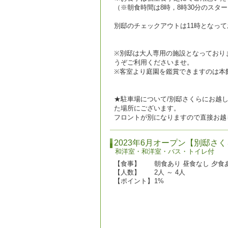
（※朝食時間は8時，8時30分のスタ
別邸のチェックアウトは11時となって
※別邸は大人専用の施設となっており
うぞご利用くださいませ。
※客室より庭園を鑑賞できますのは本
★駐車場について/別邸さくらにお越
た場所にございます。
フロントが別になりますので直接お越
2023年6月オープン【別邸さ
和洋室・和洋室・バス・トイレ付
【食事】
朝食あり 昼食なし 夕食
【人数】
2人 ～ 4人
【ポイント】
1%