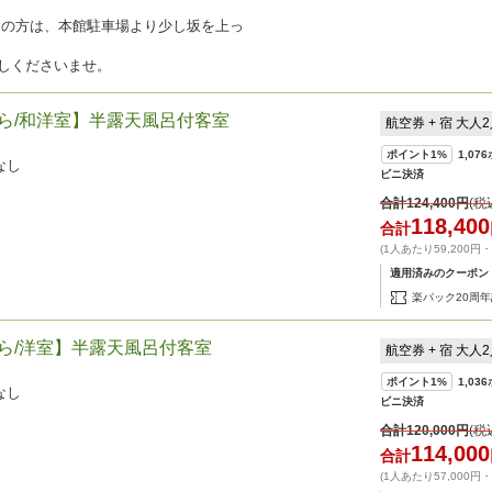
しの方は、本館駐車場より少し坂を上っ
しくださいませ。
くら/和洋室】半露天風呂付客室
航空券 + 宿 大人
ポイント
1%
1,076
なし
ビニ決済
合計
124,400
円
(税
118,400
合計
(1人あたり59,200円
適用済みのクーポン
楽パック20周
くら/洋室】半露天風呂付客室
航空券 + 宿 大人
ポイント
1%
1,036
なし
ビニ決済
合計
120,000
円
(税
114,000
合計
(1人あたり57,000円