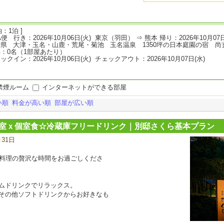
：1泊 ]
A便 行き：2026年10月06日(火) 東京（羽田） ⇒ 熊本 帰り：2026年10月0
県 大津・玉名・山鹿・荒尾・菊池 玉名温泉 1350坪の日本庭園の宿 尚
：0名（1部屋あたり）
ックイン：2026年10月06日(火) チェックアウト：2026年10月07日(水)
禁煙ルーム
インターネットができる部屋
い順
料金が高い順
部屋が広い順
客室ｘ個室食☆冷蔵庫フリードリンク｜別邸さくら基本プラン
月31日
宿
泊
プ
別料理の贅沢な時間をお過ごしくださ
ラ
ン
の
ムドリンクでリラックス。
写
その他ソフトドリンクからお好きなも
真