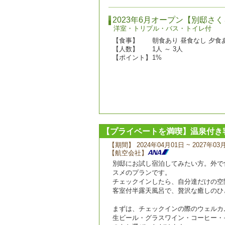
2023年6月オープン【別邸さ
洋室・トリプル・バス・トイレ付
【食事】
朝食あり 昼食なし 夕食
【人数】
1人 ～ 3人
【ポイント】
1%
【プライベートを満喫】温泉付き
【期間】 2024年04月01日 ~ 2027年03
【航空会社】
別邸にお試し宿泊してみたい方。外で
スメのプランです。
チェックインしたら、自分達だけの空
客室付半露天風呂で、贅沢な癒しのひ
まずは、チェックインの際のウェルカ
生ビール・グラスワイン・コーヒー・