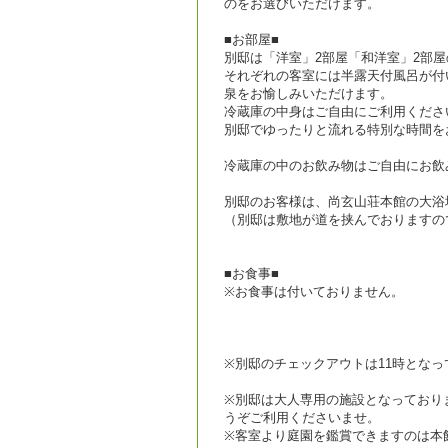
のをお選びいただけます。
■お部屋■
別邸は「洋室」2部屋「和洋室」2部屋
それぞれの客室には半露天付風呂が付
泉をお愉しみいただけます。
冷蔵庫の中身はご自由にご利用くださ
別邸でゆったりと流れる特別な時間を
冷蔵庫の中のお飲み物はご自由にお飲
別邸のお客様は、尚玄山荘本館の大浴
（別邸は敷地が道を挟んでおりますの
■お食事■
※お食事は付いておりません。
※別邸のチェックアウトは11時となっ
※別邸は大人専用の施設となっており
うぞご利用くださいませ。
※客室より庭園を鑑賞できますのは本