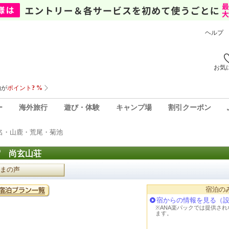
ヘルプ
お気
ー
海外旅行
遊び・体験
キャンプ場
割引クーポン
名・山鹿・荒尾・菊池
宿 尚玄山荘
まの声
宿泊の
宿からの情報を見る（
※ANA楽パックでは提供さ
ます。