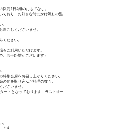
の限定1日4組のおもてなし。
いており、お好きな時にかけ流しの温
い。
お過ごしくださいませ。
みください。
場もご利用いただけます。
で、若干距離がございます）
≫
の特別会席をお召し上がりください。
節の旬を取り込んだ料理の数々。
くださいませ。
のスタートとなっております。ラストオー
。
い。
します。