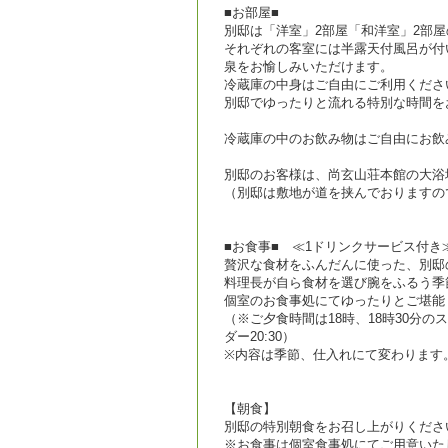
■お部屋■
別邸は「洋室」2部屋「和洋室」2部屋
それぞれの客室には半露天付風呂が付
泉をお愉しみいただけます。
冷蔵庫の中身はご自由にご利用くださ
別邸でゆったりと流れる特別な時間を
冷蔵庫の中のお飲み物はご自由にお飲
別邸のお客様は、尚玄山荘本館の大浴
（別邸は敷地が道を挟んでおりますの
■お食事■ ≪1ドリンクサービス付き
贅沢な食材をふんだんに使った、別邸
料理長が自ら食材を選び腕をふるう季
個室のお食事処にてゆったりとご堪能
（※ご夕食時間は18時、18時30分
ダー20:30）
※内容は季節、仕入れにて変わります
【朝食】
別邸の特別朝食をお召し上がりくださ
※お食事は個室食事処にてご用意いた