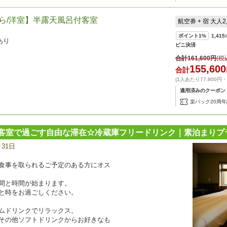
くら/洋室】半露天風呂付客室
航空券 + 宿 大人
ポイント
1%
1,415
あり
ビニ決済
合計
161,600
円
(税
155,600
合計
(1人あたり77,800円
適用済みのクーポン
楽パック20周
客室で過ごす自由な滞在☆冷蔵庫フリードリンク｜素泊まりプ
月31日
宿
泊
プ
食事を取られるご予定のある方にオス
ラ
ン
間と時間が始まります。
の
と時をお過ごしください。
写
真
ムドリンクでリラックス。
その他ソフトドリンクからお好きなも