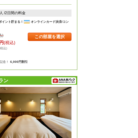
2人 /2日間の料金
ポイント貯まる！
オンラインカード決済/コン
込)
この部屋を選択
円
(税込)
・税込)
年記念！
6,000円割引
ラン