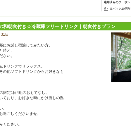
適用済みのクーポン
楽パック20周
の和朝食付き☆冷蔵庫フリードリンク｜朝食付きプラン
月31日
宿
泊
プ
邸にお試し宿泊してみたい方。
ラ
と時と、
ン
ださい。
の
写
ムドリンクでリラックス。
真
その他ソフトドリンクからお好きなも
の限定1日4組のおもてなし。
いており、お好きな時にかけ流しの温
い。
お過ごしくださいませ。
みください。