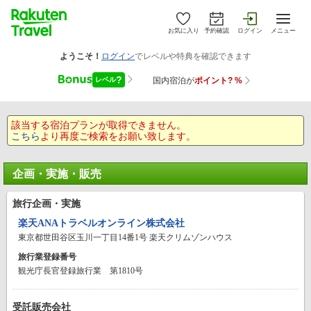
お気に入り
予約確認
ログイン
メニュー
該当する宿泊プランが取得できません。
こちら
より再度ご検索をお願い致します。
企画・実施・販売
旅行企画・実施
楽天ANAトラベルオンライン株式会社
東京都世田谷区玉川一丁目14番1号 楽天クリムゾンハウス
旅行業登録番号
観光庁長官登録旅行業 第1810号
受託販売会社