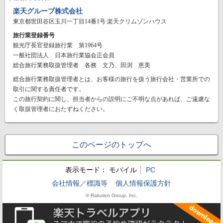
楽天グループ株式会社
東京都世田谷区玉川一丁目14番1号 楽天クリムゾンハウス
旅行業登録番号
観光庁長官登録旅行業 第1964号
一般社団法人 日本旅行業協会正会員
総合旅行業務取扱管理者 各務 文乃、田渕 恵美
総合旅行業務取扱管理者とは、お客様の旅行を扱う旅行会社・営業所での
取引に関する責任者です。
この旅行契約に関し、担当者からの説明にご不明な点があれば、ご遠慮な
く取扱管理者におたずねください。
このページのトップへ
表示モード：
モバイル
PC
会社情報／標識等
個人情報保護方針
© Rakuten Group, Inc.