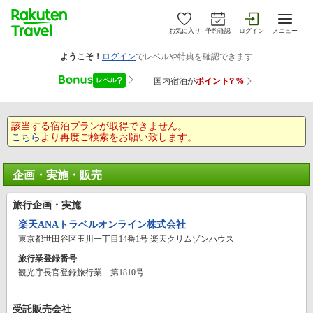
お気に入り
予約確認
ログイン
メニュー
該当する宿泊プランが取得できません。
こちら
より再度ご検索をお願い致します。
企画・実施・販売
旅行企画・実施
楽天ANAトラベルオンライン株式会社
東京都世田谷区玉川一丁目14番1号 楽天クリムゾンハウス
旅行業登録番号
観光庁長官登録旅行業 第1810号
受託販売会社