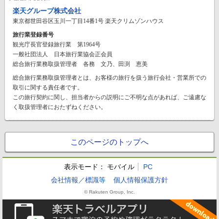
楽天グループ株式会社
東京都世田谷区玉川一丁目14番1号 楽天クリムゾンハウス
旅行業登録番号
観光庁長官登録旅行業 第1964号
一般社団法人 日本旅行業協会正会員
総合旅行業務取扱管理者 各務 文乃、田渕 恵美
総合旅行業務取扱管理者とは、お客様の旅行を扱う旅行会社・営業所での
取引に関する責任者です。
この旅行契約に関し、担当者からの説明にご不明な点があれば、ご遠慮な
く取扱管理者におたずねください。
このページのトップへ
表示モード：
モバイル
PC
会社情報／標識等
個人情報保護方針
© Rakuten Group, Inc.