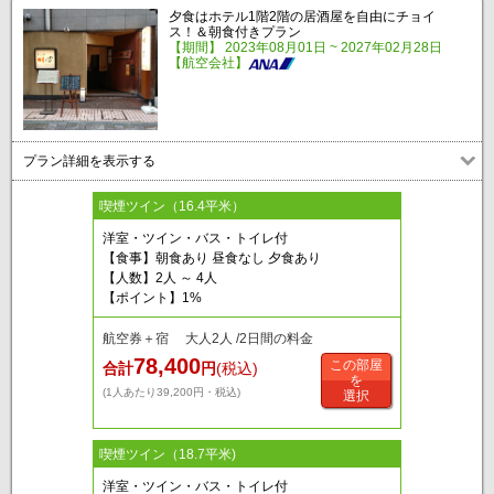
夕食はホテル1階2階の居酒屋を自由にチョイ
ス！＆朝食付きプラン
【期間】 2023年08月01日 ~ 2027年02月28日
【航空会社】
プラン詳細を表示する
喫煙ツイン（16.4平米）
洋室・ツイン・バス・トイレ付
【食事】朝食あり 昼食なし 夕食あり
【人数】2人 ～ 4人
【ポイント】1%
航空券＋宿 大人2人 /2日間の料金
78,400
この部屋
合計
円
(税込)
を
(1人あたり39,200円・税込)
選択
喫煙ツイン（18.7平米)
洋室・ツイン・バス・トイレ付