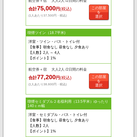
航空券＋宿 大人2人 /2日間の料金
75,000
この部屋
合計
円
(税込)
を
(1人あたり37,500円・税込)
選択
喫煙ツイン（18.7平米)
洋室・ツイン・バス・トイレ付
【食事】朝食なし 昼食なし 夕食あり
【人数】2人 ～ 4人
【ポイント】1%
航空券＋宿 大人2人 /2日間の料金
77,200
この部屋
合計
円
(税込)
を
(1人あたり38,600円・税込)
選択
喫煙セミダブル２名様利用（13.5平米）ゆったり
140ｃｍ幅
洋室・セミダブル・バス・トイレ付
【食事】朝食なし 昼食なし 夕食あり
【人数】2人
【ポイント】1%