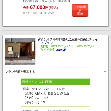
航空券＋宿 大人2人 /2日間の料金
67,000
この部屋
合計
円
(税込)
を
(1人あたり33,500円・税込)
選択
夕食はホテル1階2階の居酒屋を自由にチョイ
ス！プラン
【期間】 2021年01月24日 ~ 2027年02月28日
【航空会社】
プラン詳細を表示する
喫煙ツイン（16.4平米）
洋室・ツイン・バス・トイレ付
【食事】朝食なし 昼食なし 夕食あり
【人数】2人 ～ 4人
【ポイント】1%