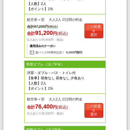
【人数】2人
【ポイント】1%
航空券＋宿 大人2人 /2日間の料金
合計
97,200
円
(税込)
この部屋
を
91,200
合計
円
(税込)
選択
(1人あたり45,600円・税込)
適用済みのクーポン
楽パック20周年記念！
6,000円割引
禁煙ダブル（18.7平米）
洋室・ダブル・バス・トイレ付
【食事】朝食なし 昼食なし 夕食あり
【人数】2人
【ポイント】1%
航空券＋宿 大人2人 /2日間の料金
76,400
この部屋
合計
円
(税込)
を
(1人あたり38,200円・税込)
選択
喫煙ダブル（18.7平米）