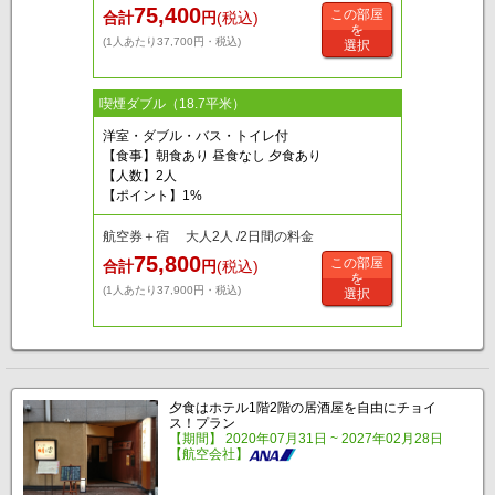
75,400
この部屋
合計
円
(税込)
を
(1人あたり37,700円・税込)
選択
喫煙ダブル（18.7平米）
洋室・ダブル・バス・トイレ付
【食事】朝食あり 昼食なし 夕食あり
【人数】2人
【ポイント】1%
航空券＋宿 大人2人 /2日間の料金
75,800
この部屋
合計
円
(税込)
を
(1人あたり37,900円・税込)
選択
夕食はホテル1階2階の居酒屋を自由にチョイ
ス！プラン
【期間】 2020年07月31日 ~ 2027年02月28日
【航空会社】