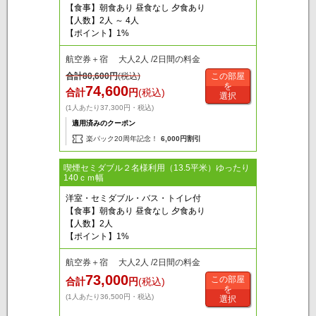
【食事】朝食あり 昼食なし 夕食あり
【人数】2人 ～ 4人
【ポイント】1%
航空券＋宿 大人2人 /2日間の料金
合計
80,600
円
(税込)
この部屋
を
74,600
合計
円
(税込)
選択
(1人あたり37,300円・税込)
適用済みのクーポン
楽パック20周年記念！
6,000円割引
喫煙セミダブル２名様利用（13.5平米）ゆったり
140ｃｍ幅
洋室・セミダブル・バス・トイレ付
【食事】朝食あり 昼食なし 夕食あり
【人数】2人
【ポイント】1%
航空券＋宿 大人2人 /2日間の料金
73,000
この部屋
合計
円
(税込)
を
(1人あたり36,500円・税込)
選択