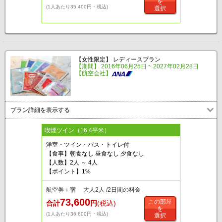
を
(1人あたり35,400円・税込)
選択
【女性限定】 レディースプラン
【期間】 2016年06月25日 ~ 2027年02月28日
【航空会社】
プラン詳細を表示する
喫煙ツイン（16.4平米）
洋室・ツイン・バス・トイレ付
【食事】朝食なし 昼食なし 夕食なし
【人数】2人 ～ 4人
【ポイント】1%
航空券＋宿 大人2人 /2日間の料金
73,600
この部屋
合計
円
(税込)
を
(1人あたり36,800円・税込)
選択