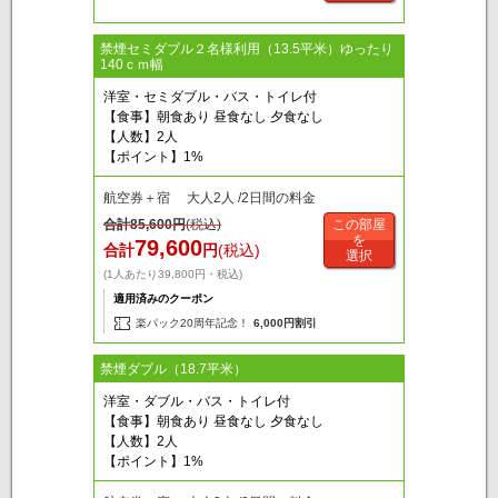
禁煙セミダブル２名様利用（13.5平米）ゆったり
140ｃｍ幅
洋室・セミダブル・バス・トイレ付
【食事】朝食あり 昼食なし 夕食なし
【人数】2人
【ポイント】1%
航空券＋宿 大人2人 /2日間の料金
合計
85,600
円
(税込)
この部屋
を
79,600
合計
円
(税込)
選択
(1人あたり39,800円・税込)
適用済みのクーポン
楽パック20周年記念！
6,000円割引
禁煙ダブル（18.7平米）
洋室・ダブル・バス・トイレ付
【食事】朝食あり 昼食なし 夕食なし
【人数】2人
【ポイント】1%