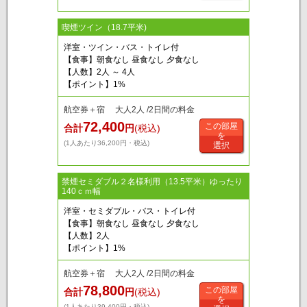
喫煙ツイン（18.7平米)
洋室・ツイン・バス・トイレ付
【食事】朝食なし 昼食なし 夕食なし
【人数】2人 ～ 4人
【ポイント】1%
航空券＋宿 大人2人 /2日間の料金
72,400
この部屋
合計
円
(税込)
を
(1人あたり36,200円・税込)
選択
禁煙セミダブル２名様利用（13.5平米）ゆったり
140ｃｍ幅
洋室・セミダブル・バス・トイレ付
【食事】朝食なし 昼食なし 夕食なし
【人数】2人
【ポイント】1%
航空券＋宿 大人2人 /2日間の料金
78,800
この部屋
合計
円
(税込)
を
(1人あたり39,400円・税込)