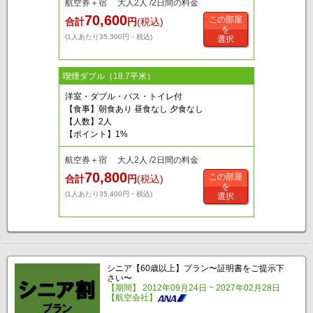
航空券＋宿 大人2人 /2日間の料金
70,600
この部屋
合計
円
(税込)
を
(1人あたり35,300円・税込)
選択
喫煙ダブル（18.7平米）
洋室・ダブル・バス・トイレ付
【食事】朝食あり 昼食なし 夕食なし
【人数】2人
【ポイント】1%
航空券＋宿 大人2人 /2日間の料金
70,800
この部屋
合計
円
(税込)
を
(1人あたり35,400円・税込)
選択
シニア【60歳以上】プラン〜証明書をご提示下
さい〜
【期間】 2012年09月24日 ~ 2027年02月28日
【航空会社】