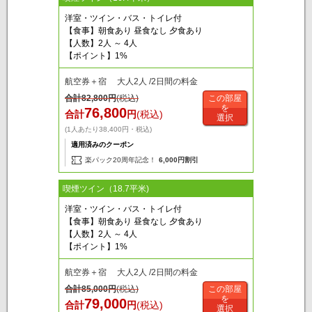
洋室・ツイン・バス・トイレ付
【食事】朝食あり 昼食なし 夕食あり
【人数】2人 ～ 4人
【ポイント】1%
航空券＋宿 大人2人 /2日間の料金
合計
82,800
円
(税込)
この部屋
を
76,800
合計
円
(税込)
選択
(1人あたり38,400円・税込)
適用済みのクーポン
楽パック20周年記念！
6,000円割引
喫煙ツイン（18.7平米)
洋室・ツイン・バス・トイレ付
【食事】朝食あり 昼食なし 夕食あり
【人数】2人 ～ 4人
【ポイント】1%
航空券＋宿 大人2人 /2日間の料金
合計
85,000
円
(税込)
この部屋
を
79,000
合計
円
(税込)
選択