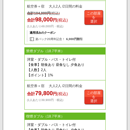
航空券＋宿 大人2人 /2日間の料金
合計
104,000
円
(税込)
この部屋
を
98,000
合計
円
(税込)
選択
(1人あたり49,000円・税込)
適用済みのクーポン
楽パック20周年記念！
6,000円割引
禁煙ダブル（18.7平米）
洋室・ダブル・バス・トイレ付
【食事】朝食あり 昼食なし 夕食あり
【人数】2人
【ポイント】1%
航空券＋宿 大人2人 /2日間の料金
79,800
この部屋
合計
円
(税込)
を
(1人あたり39,900円・税込)
選択
喫煙ダブル（18.7平米）
洋室・ダブル・バス・トイレ付