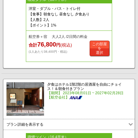
洋室・ダブル・バス・トイレ付
【食事】朝食なし 昼食なし 夕食あり
【人数】2人
【ポイント】1%
航空券＋宿 大人2人 /2日間の料金
76,800
この部屋
合計
円
(税込)
を
(1人あたり38,400円・税込)
選択
夕食はホテル1階2階の居酒屋を自由にチョイ
ス！＆朝食付きプラン
【期間】 2023年08月01日 ~ 2027年02月28日
【航空会社】
プラン詳細を表示する
喫煙ツイン（16.4平米）