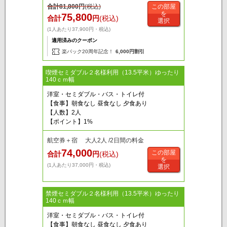
合計
81,800
円
(税込)
この部屋
を
75,800
合計
円
(税込)
選択
(1人あたり37,900円・税込)
適用済みのクーポン
楽パック20周年記念！
6,000円割引
喫煙セミダブル２名様利用（13.5平米）ゆったり
140ｃｍ幅
洋室・セミダブル・バス・トイレ付
【食事】朝食なし 昼食なし 夕食あり
【人数】2人
【ポイント】1%
航空券＋宿 大人2人 /2日間の料金
74,000
この部屋
合計
円
(税込)
を
(1人あたり37,000円・税込)
選択
禁煙セミダブル２名様利用（13.5平米）ゆったり
140ｃｍ幅
洋室・セミダブル・バス・トイレ付
【食事】朝食なし 昼食なし 夕食あり