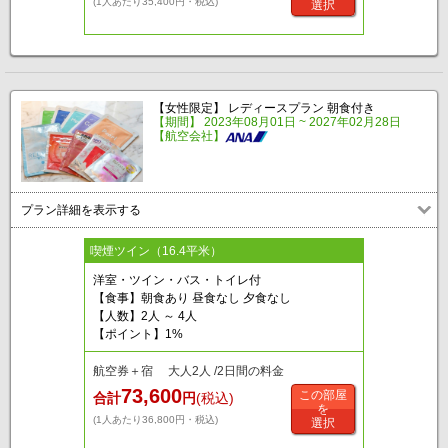
(1人あたり35,400円・税込)
選択
【女性限定】 レディースプラン 朝食付き
【期間】 2023年08月01日 ~ 2027年02月28日
【航空会社】
プラン詳細を表示する
喫煙ツイン（16.4平米）
洋室・ツイン・バス・トイレ付
【食事】朝食あり 昼食なし 夕食なし
【人数】2人 ～ 4人
【ポイント】1%
航空券＋宿 大人2人 /2日間の料金
73,600
この部屋
合計
円
(税込)
を
(1人あたり36,800円・税込)
選択