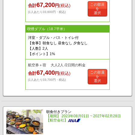
67,200
この部屋
合計
円
(税込)
を
(1人あたり33,600円・税込)
選択
喫煙ダブル（18.7平米）
洋室・ダブル・バス・トイレ付
【食事】朝食なし 昼食なし 夕食なし
【人数】2人
【ポイント】1%
航空券＋宿 大人2人 /2日間の料金
67,400
この部屋
合計
円
(税込)
を
(1人あたり33,700円・税込)
選択
朝食付きプラン
【期間】 2023年08月01日 ~ 2027年02月28日
【航空会社】