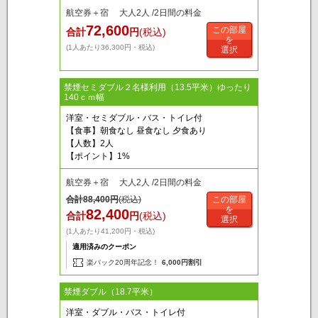
航空券＋宿 大人2人 /2日間の料金
72,600
この部屋
合計
円
(税込)
を
(1人あたり36,300円・税込)
選択
禁煙セミダブル２名様利用（13.5平米）ゆったり
140ｃｍ幅
洋室・セミダブル・バス・トイレ付
【食事】朝食なし 昼食なし 夕食あり
【人数】2人
【ポイント】1%
航空券＋宿 大人2人 /2日間の料金
合計
88,400
円
(税込)
この部屋
を
82,400
合計
円
(税込)
選択
(1人あたり41,200円・税込)
適用済みのクーポン
楽パック20周年記念！
6,000円割引
禁煙ダブル（18.7平米）
洋室・ダブル・バス・トイレ付