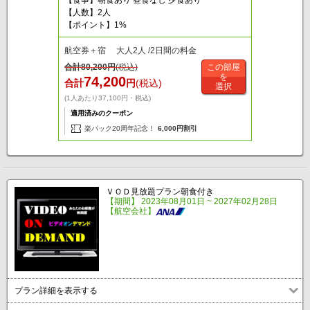
【食事】朝食あり 昼食なし 夕食あり
【人数】2人
【ポイント】1%
航空券＋宿 大人2人 /2日間の料金
合計
80,200
円
(税込)
この部屋
を
74,200
合計
円
(税込)
選択
(1人あたり37,100円・税込)
適用済みのクーポン
楽パック20周年記念！
6,000円割引
ＶＯＤ見放題プラン朝食付き
【期間】 2023年08月01日 ~ 2027年02月28日
【航空会社】
プラン詳細を表示する