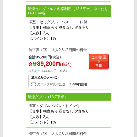
禁煙セミダブル２名様利用（13.5平米）ゆったり
140ｃｍ幅
洋室・セミダブル・バス・トイレ付
【食事】朝食あり 昼食なし 夕食あり
【人数】2人
【ポイント】1%
航空券＋宿 大人2人 /2日間の料金
合計
95,200
円
(税込)
この部屋
を
89,200
合計
円
(税込)
選択
(1人あたり44,600円・税込)
適用済みのクーポン
楽パック20周年記念！
6,000円割引
禁煙ダブル（18.7平米）
洋室・ダブル・バス・トイレ付
【食事】朝食あり 昼食なし 夕食あり
【人数】2人
【ポイント】1%
航空券＋宿 大人2人 /2日間の料金