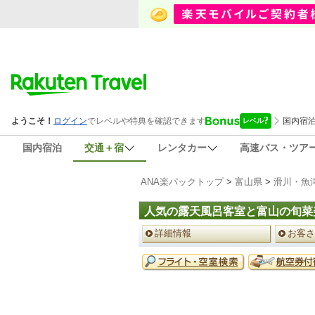
国内宿泊
交通＋宿
レンタカー
高速バス・ツア
ANA楽パックトップ
>
富山県
>
滑川・魚
人気の露天風呂客室と富山の旬菜
ペ
詳細情報
お客さ
ー
ジ
予
メ
約
ニ
メ
ュ
ニ
ー
ュ