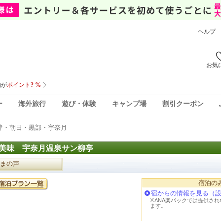
ヘルプ
お気
ー
海外旅行
遊び・体験
キャンプ場
割引クーポン
津・朝日・黒部・宇奈月
美味 宇奈月温泉サン柳亭
まの声
宿泊の
宿からの情報を見る（
※ANA楽パックでは提供さ
ます。