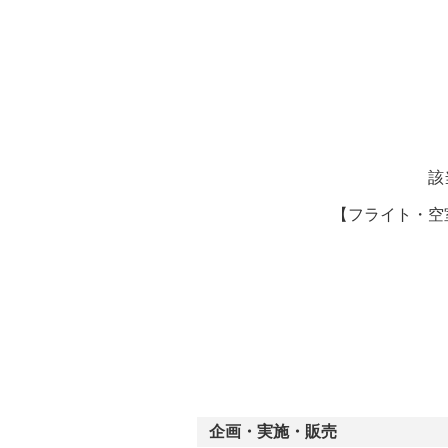
ー
該
【フライト・空
企画・実施・販売