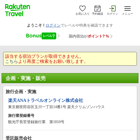
お気に入り
予約確認
ログイン
メニュー
該当する宿泊プランが取得できません。
こちら
より再度ご検索をお願い致します。
企画・実施・販売
旅行企画・実施
楽天ANAトラベルオンライン株式会社
東京都世田谷区玉川一丁目14番1号 楽天クリムゾンハウス
旅行業登録番号
観光庁長官登録旅行業 第1810号
受託販売会社