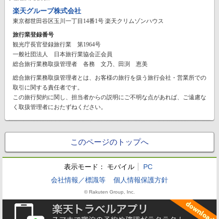
楽天グループ株式会社
東京都世田谷区玉川一丁目14番1号 楽天クリムゾンハウス
旅行業登録番号
観光庁長官登録旅行業 第1964号
一般社団法人 日本旅行業協会正会員
総合旅行業務取扱管理者 各務 文乃、田渕 恵美
総合旅行業務取扱管理者とは、お客様の旅行を扱う旅行会社・営業所での
取引に関する責任者です。
この旅行契約に関し、担当者からの説明にご不明な点があれば、ご遠慮な
く取扱管理者におたずねください。
このページのトップへ
表示モード：
モバイル
PC
会社情報／標識等
個人情報保護方針
© Rakuten Group, Inc.