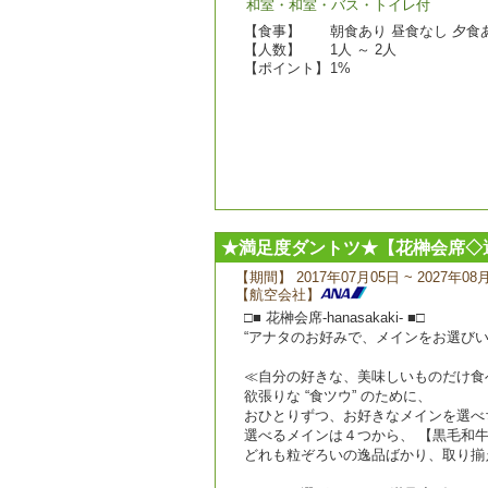
和室・和室・バス・トイレ付
【食事】
朝食あり 昼食なし 夕食あ
【人数】
1人 ～ 2人
【ポイント】
1%
★満足度ダントツ★【花榊会席◇
【期間】 2017年07月05日 ~ 2027年08
【航空会社】
□■ 花榊会席-hanasakaki- ■□
“アナタのお好みで、メインをお選び
≪自分の好きな、美味しいものだけ食
欲張りな “食ツウ” のために、
おひとりずつ、お好きなメインを選べ
選べるメインは４つから、 【黒毛和牛】
どれも粒ぞろいの逸品ばかり、取り揃