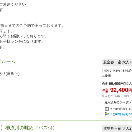
ご連絡ください
す
 も前日までのご予約で承っております。
ります。
30の間でお願いしております。
お子様ランチになります。
す。
ドルーム
航空券 + 宿 大人
ポイント
1%
840
ポ
り(選択可)
ニ決済
合計
99,400
円
(税込
92,400
合計
(1人あたり46,200円
適用済みのクーポン
5と0の日から4
5と0の日から4
て】榊原川の眺め（バス付）
航空券 + 宿 大人