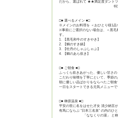
だから、選ばれて ★★満足度ダントツ
特別な旅を、美味
□■ 選べるメイン ■□
※メインのお料理を ＜おひとり様1品
※事前にご選択のない場合は、＜黒毛
す。
1. 【黒毛和牛のすきやき】
2. 【鯛のすき鍋】
3. 【牡丹のしゃぶしゃぶ】
4. 【鯛のあら炊き】
□■ ご朝食 ■□
ふっくら炊きあがった、優しい甘さの
こだわり味噌を丁寧にといて、季節の
朝に優しい品ばかりをならべたご朝食
一日をスタートできる元気メニューで
□■ 榊原温泉 ■□
平安の世に名をはせた才女 清少納言
有馬にならぶ “日本三名泉” の内のひ
「ななくりの湯」 と称され