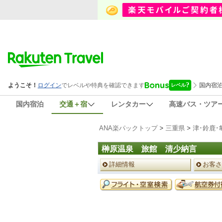
国内宿泊
交通＋宿
レンタカー
高速バス・ツア
ANA楽パックトップ
>
三重県
>
津･鈴鹿･
榊原温泉 旅館 清少納言
ペ
詳細情報
お客さ
ー
ジ
予
メ
約
ニ
メ
ュ
ニ
ー
ュ