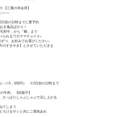
 【三重の幸会席】
い——
※2日前の12時までに要予約
おき逸品ばかり！
黒毛和牛」から「鯛」まで
られるワガママチョイス♪
ずつ、お好みでお選びください。
のすきやき】とさせていただきま
-（+5，500円） ※2日前の12時まで
の牛肉、 【松阪牛】
さっぱりしゃぶしゃぶで召し上がる
ねてしまう
ろけるサシと共にご賞味あれ