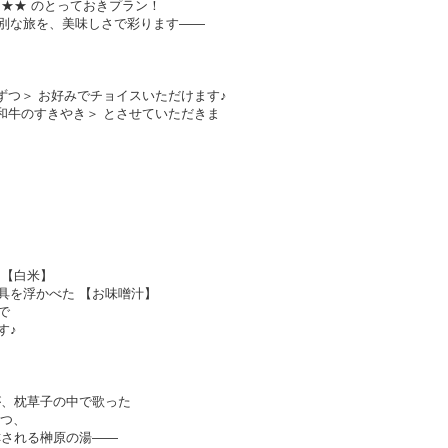
★★ のとっておきプラン！
しさで彩ります——
ずつ＞ お好みでチョイスいただけます♪
和牛のすきやき＞ とさせていただきま
 【白米】
具を浮かべた 【お味噌汁】
で
す♪
が、枕草子の中で歌った
とつ、
る榊原の湯——