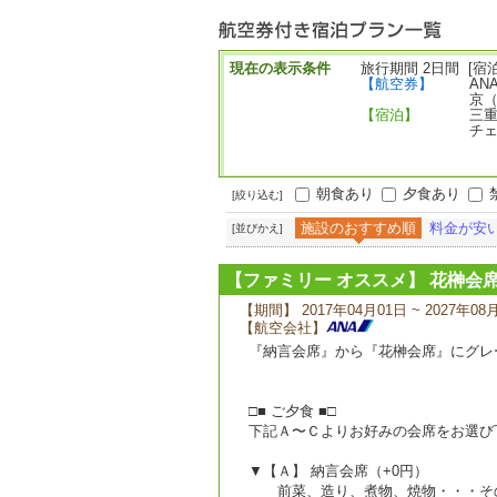
ー
現在の表示条件
旅行期間 2日間 [宿泊
【航空券】
AN
京
【宿泊】
三重
チェ
朝食あり
夕食あり
[絞り込む]
施設のおすすめ順
料金が安
[並びかえ]
【ファミリー オススメ】 花榊会
【期間】 2017年04月01日 ~ 2027年08
【航空会社】
『納言会席』から『花榊会席』にグレ
□■ ご夕食 ■□
下記Ａ〜Ｃよりお好みの会席をお選び
▼【Ａ】 納言会席（+0円）
前菜、造り、煮物、焼物・・・その全