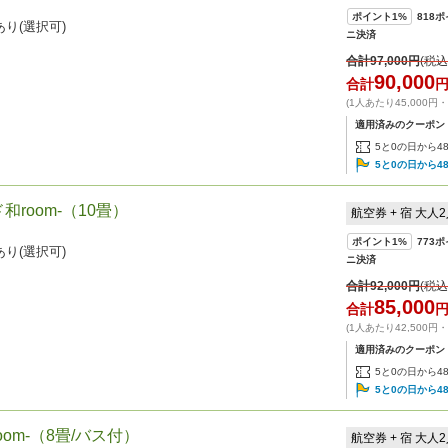
ポイント
1%
818
ポ
り(選択可)
ニ決済
合計
97,000
円
(税込
90,000
合計
(1人あたり45,000円
適用済みのクーポン
5と0の日から4
5と0の日から4
room-（10畳）
航空券 + 宿 大人
ポイント
1%
773
ポ
り(選択可)
ニ決済
合計
92,000
円
(税込
85,000
合計
(1人あたり42,500円
適用済みのクーポン
5と0の日から4
5と0の日から4
om-（8畳/バス付）
航空券 + 宿 大人