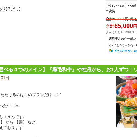
ポイント
1%
773
ポ
り(選択可)
ニ決済
合計
92,000
円
(税込
85,000
合計
(1人あたり42,500円
適用済みのクーポン
5と0の日から4
5と0の日から4
選べる４つのメイン】『黒毛和牛』や牡丹から、お1人ずつ！
月31日
宿
泊
プ
ラ
いただけるのはこのプランだけ！！”
ン
の
べたい！≫
写
真
ちゃうんです♪
 から 【鯛】 など
えております