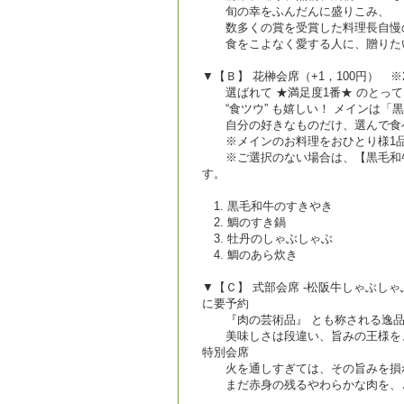
旬の幸をふんだんに盛りこみ、
数多くの賞を受賞した料理長自慢の
食をこよなく愛する人に、贈りた
▼【Ｂ】 花榊会席（+1，100円） 
選ばれて ★満足度1番★ のとって
“食ツウ” も嬉しい！ メインは「
自分の好きなものだけ、選んで食べ
※メインのお料理をおひとり様1品
※ご選択のない場合は、【黒毛和牛
す。
1. 黒毛和牛のすきやき
2. 鯛のすき鍋
3. 牡丹のしゃぶしゃぶ
4. 鯛のあら炊き
▼【Ｃ】 式部会席 -松阪牛しゃぶしゃぶ
に要予約
『肉の芸術品』 とも称される逸品
美味しさは段違い、旨みの王様を、
特別会席
火を通しすぎては、その旨みを損
まだ赤身の残るやわらかな肉を、と