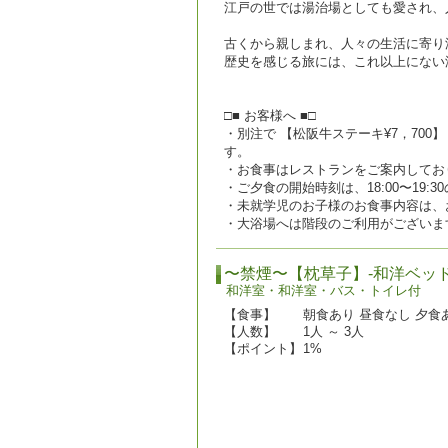
江戸の世では湯治場としても愛され、
古くから親しまれ、人々の生活に寄り
歴史を感じる旅には、これ以上にない
□■ お客様へ ■□
・別注で 【松阪牛ステーキ¥7，700
す。
・お食事はレストランをご案内してお
・ご夕食の開始時刻は、18:00〜19:
・未就学児のお子様のお食事内容は、
・大浴場へは階段のご利用がございま
〜禁煙〜【枕草子】-和洋ベッ
和洋室・和洋室・バス・トイレ付
【食事】
朝食あり 昼食なし 夕食あ
【人数】
1人 ～ 3人
【ポイント】
1%