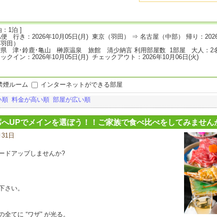
：1泊 ]
A便 行き：2026年10月05日(月) 東京（羽田） ⇒ 名古屋（中部） 帰り：202
（羽田）
県 津･鈴鹿･亀山 榊原温泉 旅館 清少納言 利用部屋数 1部屋 大人：2
ックイン：2026年10月05日(月) チェックアウト：2026年10月06日(火)
禁煙ルーム
インターネットができる部屋
い順
料金が高い順
部屋が広い順
席へUPでメインを選ぼう！！ご家族で食べ比べをしてみません
月31日
宿
泊
プ
ードアップしませんか?
ラ
ン
の
写
下さい。
真
てに “ワザ” が光る。