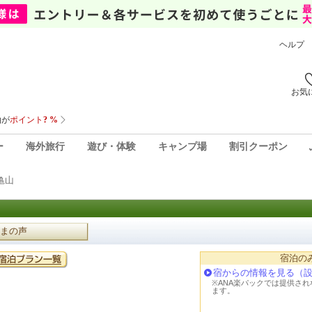
ヘルプ
お気
ー
海外旅行
遊び・体験
キャンプ場
割引クーポン
亀山
まの声
宿泊の
宿からの情報を見る（
※ANA楽パックでは提供さ
ます。