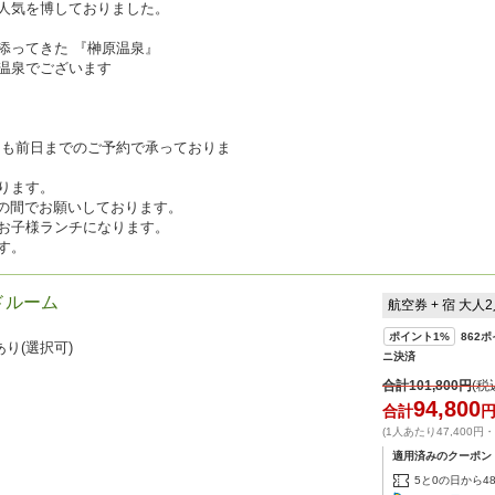
人気を博しておりました。
添ってきた 『榊原温泉』
温泉でございます
】 も前日までのご予約で承っておりま
ります。
30の間でお願いしております。
お子様ランチになります。
す。
ドルーム
航空券 + 宿 大人
ポイント
1%
862
ポ
り(選択可)
ニ決済
合計
101,800
円
(税
94,800
合計
(1人あたり47,400円
適用済みのクーポン
5と0の日から4