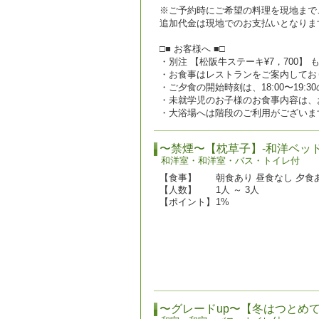
※ご予約時にご希望の料理を現地まで
追加代金は現地でのお支払いとなりま
□■ お客様へ ■□
・別注 【松阪牛ステーキ¥7，700】
・お食事はレストランをご案内してお
・ご夕食の開始時刻は、18:00〜19:
・未就学児のお子様のお食事内容は、
・大浴場へは階段のご利用がございま
〜禁煙〜【枕草子】-和洋ベッ
和洋室・和洋室・バス・トイレ付
【食事】
朝食あり 昼食なし 夕食あ
【人数】
1人 ～ 3人
【ポイント】
1%
〜グレードup〜【冬はつとめ