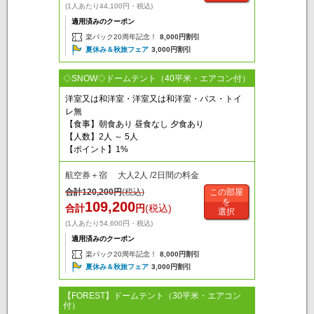
(1人あたり44,100円・税込)
適用済みのクーポン
楽パック20周年記念！
8,000円割引
夏休み＆秋旅フェア
3,000円割引
◇SNOW◇ドームテント（40平米・エアコン付）
洋室又は和洋室・洋室又は和洋室・バス・トイ
レ無
【食事】朝食あり 昼食なし 夕食あり
【人数】2人 ～ 5人
【ポイント】1%
航空券＋宿 大人2人 /2日間の料金
合計
120,200
円
(税込)
この部屋
を
109,200
合計
円
(税込)
選択
(1人あたり54,600円・税込)
適用済みのクーポン
楽パック20周年記念！
8,000円割引
夏休み＆秋旅フェア
3,000円割引
【FOREST】ドームテント（30平米・エアコン
付）