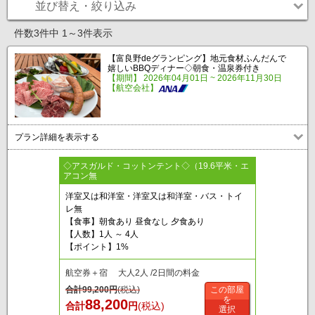
並び替え・絞り込み
件数3件中 1～3件表示
【富良野deグランピング】地元食材ふんだんで
嬉しいBBQディナー◇朝食・温泉券付き
【期間】 2026年04月01日 ~ 2026年11月30日
【航空会社】
プラン詳細を表示する
◇アスガルド・コットンテント◇（19.6平米・エ
アコン無
洋室又は和洋室・洋室又は和洋室・バス・トイ
レ無
【食事】朝食あり 昼食なし 夕食あり
【人数】1人 ～ 4人
【ポイント】1%
航空券＋宿 大人2人 /2日間の料金
合計
99,200
円
(税込)
この部屋
を
88,200
合計
円
(税込)
選択