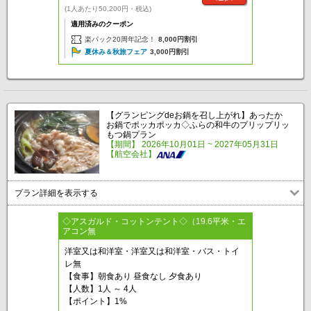
(1人あたり50,200円・税込)
適用済みのクーポン
楽パック20周年記念！
8,000円割引
夏休み＆秋旅フェア
3,000円割引
【グランピングdeお鍋を召し上がれ】あったか
お鍋でポッカポッカ◇ふらの和牛のプリップリッ
もつ鍋プラン
【期間】 2026年10月01日 ~ 2027年05月31日
【航空会社】
プラン詳細を表示する
◇アスガルド・コットンテント◇（19.6平米・エ
アコン無
洋室又は和洋室・洋室又は和洋室・バス・トイ
レ無
【食事】朝食あり 昼食なし 夕食あり
【人数】1人 ～ 4人
【ポイント】1%