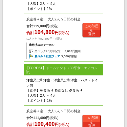
【人数】2人 ～ 5人
【ポイント】1%
航空券＋宿 大人2人 /2日間の料金
合計
115,800
円
(税込)
この部屋
を
104,800
合計
円
(税込)
選択
(1人あたり52,400円・税込)
適用済みのクーポン
楽パック20周年記念！
8,000円割引
夏休み＆秋旅フェア
3,000円割引
【FOREST】ドームテント（30平米・エアコン
付）
洋室又は和洋室・洋室又は和洋室・バス・トイ
レ無
【食事】朝食あり 昼食なし 夕食あり
【人数】2人 ～ 4人
【ポイント】1%
航空券＋宿 大人2人 /2日間の料金
合計
111,400
円
(税込)
この部屋
を
100,400
合計
円
(税込)
選択