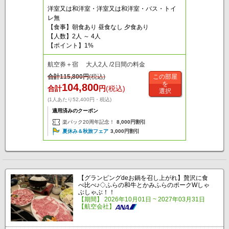
洋室又は和洋室・洋室又は和洋室・バス・トイ
レ無
【食事】朝食あり 昼食なし 夕食あり
【人数】2人 ～ 4人
【ポイント】1%
航空券＋宿 大人2人 /2日間の料金
合計
115,800
円
(税込)
この部屋
を
104,800
合計
円
(税込)
選択
(1人あたり52,400円・税込)
適用済みのクーポン
楽パック20周年記念！
8,000円割引
夏休み＆秋旅フェア
3,000円割引
【グランピングdeお鍋を召し上がれ】贅沢に食
べ比べ♪◇ふらの和牛とかみふらのポークWしゃ
ぶしゃぶ！！
【期間】 2026年10月01日 ~ 2027年03月31日
【航空会社】