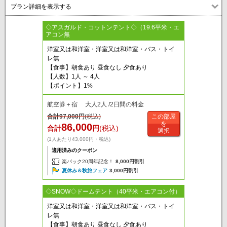
プラン詳細を表示する
◇アスガルド・コットンテント◇（19.6平米・エ
アコン無
洋室又は和洋室・洋室又は和洋室・バス・トイ
レ無
【食事】朝食あり 昼食なし 夕食あり
【人数】1人 ～ 4人
【ポイント】1%
航空券＋宿 大人2人 /2日間の料金
合計
97,000
円
(税込)
この部屋
を
86,000
合計
円
(税込)
選択
(1人あたり43,000円・税込)
適用済みのクーポン
楽パック20周年記念！
8,000円割引
夏休み＆秋旅フェア
3,000円割引
◇SNOW◇ドームテント（40平米・エアコン付）
洋室又は和洋室・洋室又は和洋室・バス・トイ
レ無
【食事】朝食あり 昼食なし 夕食あり