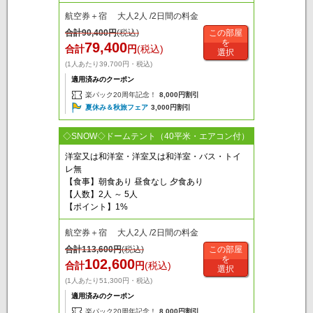
航空券＋宿 大人2人 /2日間の料金
合計
90,400
円
(税込)
この部屋
を
79,400
合計
円
(税込)
選択
(1人あたり39,700円・税込)
適用済みのクーポン
楽パック20周年記念！
8,000円割引
夏休み＆秋旅フェア
3,000円割引
◇SNOW◇ドームテント（40平米・エアコン付）
洋室又は和洋室・洋室又は和洋室・バス・トイ
レ無
【食事】朝食あり 昼食なし 夕食あり
【人数】2人 ～ 5人
【ポイント】1%
航空券＋宿 大人2人 /2日間の料金
合計
113,600
円
(税込)
この部屋
を
102,600
合計
円
(税込)
選択
(1人あたり51,300円・税込)
適用済みのクーポン
楽パック20周年記念！
8,000円割引