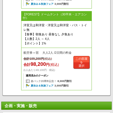
夏休み＆秋旅フェア
3,000円割引
【FOREST】ドームテント（30平米・エアコン
付）
洋室又は和洋室・洋室又は和洋室・バス・トイ
レ無
【食事】朝食あり 昼食なし 夕食あり
【人数】2人 ～ 4人
【ポイント】1%
航空券＋宿 大人2人 /2日間の料金
合計
109,200
円
(税込)
この部屋
を
98,200
合計
円
(税込)
選択
(1人あたり49,100円・税込)
適用済みのクーポン
楽パック20周年記念！
8,000円割引
夏休み＆秋旅フェア
3,000円割引
企画・実施・販売