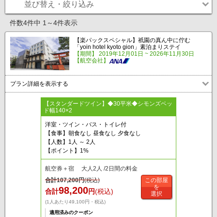
並び替え・絞り込み
件数4件中 1～4件表示
【楽パックスペシャル】祇園の真ん中に佇む
「yoin hotel kyoto gion」素泊まりステイ
【期間】 2019年12月01日 ~ 2026年11月30日
【航空会社】
プラン詳細を表示する
【スタンダードツイン】◆30平米◆シモンズベッ
ド幅140×2
洋室・ツイン・バス・トイレ付
【食事】朝食なし 昼食なし 夕食なし
【人数】1人 ～ 2人
【ポイント】1%
航空券＋宿 大人2人 /2日間の料金
合計
107,200
円
(税込)
この部屋
を
98,200
合計
円
(税込)
選択
(1人あたり49,100円・税込)
適用済みのクーポン