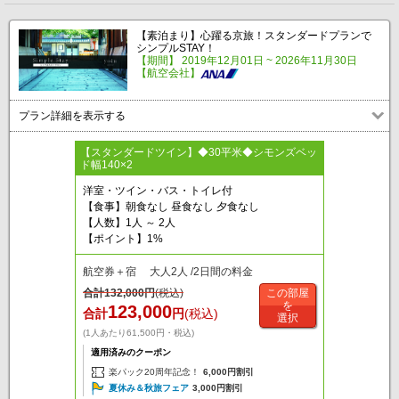
【素泊まり】心躍る京旅！スタンダードプランで
シンプルSTAY！
【期間】 2019年12月01日 ~ 2026年11月30日
【航空会社】
プラン詳細を表示する
【スタンダードツイン】◆30平米◆シモンズベッ
ド幅140×2
洋室・ツイン・バス・トイレ付
【食事】朝食なし 昼食なし 夕食なし
【人数】1人 ～ 2人
【ポイント】1%
航空券＋宿 大人2人 /2日間の料金
合計
132,000
円
(税込)
この部屋
を
123,000
合計
円
(税込)
選択
(1人あたり61,500円・税込)
適用済みのクーポン
楽パック20周年記念！
6,000円割引
夏休み＆秋旅フェア
3,000円割引