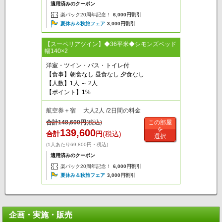
適用済みのクーポン
楽パック20周年記念！
6,000円割引
夏休み＆秋旅フェア
3,000円割引
【スーペリアツイン】◆36平米◆シモンズベッド
幅140×2
洋室・ツイン・バス・トイレ付
【食事】朝食なし 昼食なし 夕食なし
【人数】1人 ～ 2人
【ポイント】1%
航空券＋宿 大人2人 /2日間の料金
合計
148,600
円
(税込)
この部屋
を
139,600
合計
円
(税込)
選択
(1人あたり69,800円・税込)
適用済みのクーポン
楽パック20周年記念！
6,000円割引
夏休み＆秋旅フェア
3,000円割引
企画・実施・販売