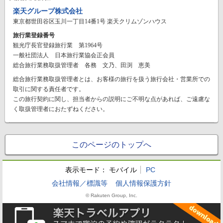
楽天グループ株式会社
東京都世田谷区玉川一丁目14番1号 楽天クリムゾンハウス
旅行業登録番号
観光庁長官登録旅行業 第1964号
一般社団法人 日本旅行業協会正会員
総合旅行業務取扱管理者 各務 文乃、田渕 恵美
総合旅行業務取扱管理者とは、お客様の旅行を扱う旅行会社・営業所での
取引に関する責任者です。
この旅行契約に関し、担当者からの説明にご不明な点があれば、ご遠慮な
く取扱管理者におたずねください。
このページのトップへ
表示モード：
モバイル
PC
会社情報／標識等
個人情報保護方針
© Rakuten Group, Inc.