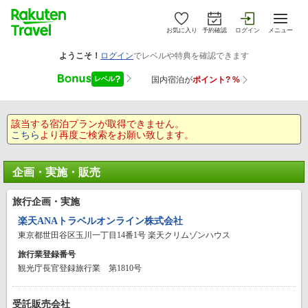
お気に入り
予約確認
ログイン
メニュー
該当する宿泊プランが取得できません。
こちら
より再度ご検索をお願い致します。
企画・実施・販売
旅行企画・実施
楽天ANAトラベルオンライン株式会社
東京都世田谷区玉川一丁目14番1号 楽天クリムゾンハウス
旅行業登録番号
観光庁長官登録旅行業 第1810号
受託販売会社