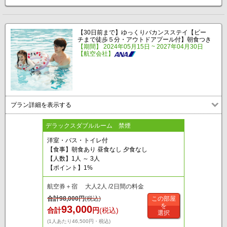
【30日前まで】ゆっくりバカンスステイ【ビー
チまで徒歩５分・アウトドアプール付】朝食つき
【期間】 2024年05月15日 ~ 2027年04月30日
【航空会社】
プラン詳細を表示する
デラックスダブルルーム 禁煙
洋室・バス・トイレ付
【食事】朝食あり 昼食なし 夕食なし
【人数】1人 ～ 3人
【ポイント】1%
航空券＋宿 大人2人 /2日間の料金
合計
98,000
円
(税込)
この部屋
を
93,000
合計
円
(税込)
選択
(1人あたり46,500円・税込)