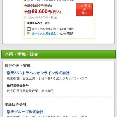
合計
94,600
円
(税込)
この部屋
を
89,600
合計
円
(税込)
選択
(1人あたり44,800円・税込)
適用済みのクーポン
楽パック20周年記念！
1,000円割引
楽パック20周年記念！
4,000円割引
企画・実施・販売
旅行企画・実施
楽天ANAトラベルオンライン株式会社
東京都世田谷区玉川一丁目14番1号 楽天クリムゾンハウス
旅行業登録番号
観光庁長官登録旅行業 第1810号
受託販売会社
楽天グループ株式会社