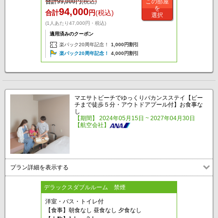
合計
99,000
円
(税込)
この部屋
を
94,000
合計
円
(税込)
選択
(1人あたり47,000円・税込)
適用済みのクーポン
楽パック20周年記念！
1,000円割引
楽パック20周年記念！
4,000円割引
マエサトビーチでゆっくりバカンスステイ【ビー
チまで徒歩５分・アウトドアプール付】お食事な
し
【期間】 2024年05月15日 ~ 2027年04月30日
【航空会社】
プラン詳細を表示する
デラックスダブルルーム 禁煙
洋室・バス・トイレ付
【食事】朝食なし 昼食なし 夕食なし