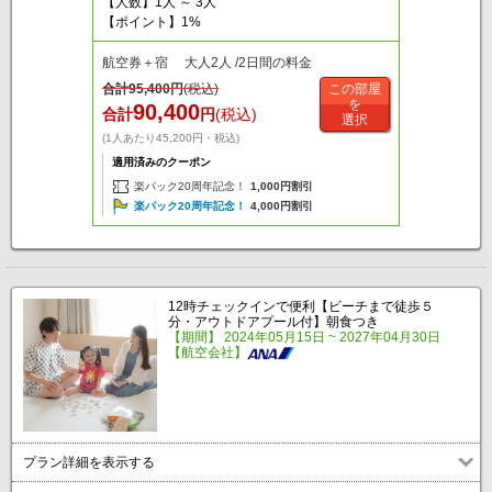
【人数】1人 ～ 3人
【ポイント】1%
航空券＋宿 大人2人 /2日間の料金
合計
95,400
円
(税込)
この部屋
を
90,400
合計
円
(税込)
選択
(1人あたり45,200円・税込)
適用済みのクーポン
楽パック20周年記念！
1,000円割引
楽パック20周年記念！
4,000円割引
12時チェックインで便利【ビーチまで徒歩５
分・アウトドアプール付】朝食つき
【期間】 2024年05月15日 ~ 2027年04月30日
【航空会社】
プラン詳細を表示する