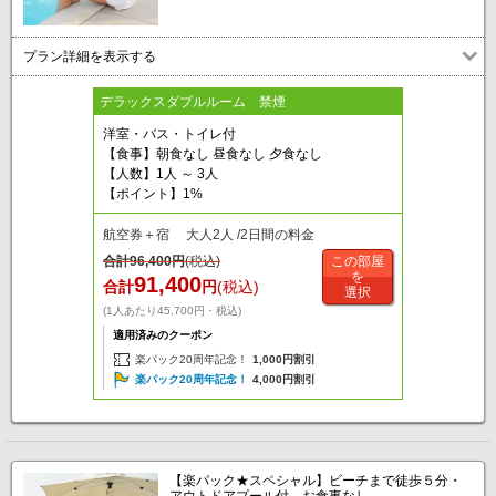
プラン詳細を表示する
デラックスダブルルーム 禁煙
洋室・バス・トイレ付
【食事】朝食なし 昼食なし 夕食なし
【人数】1人 ～ 3人
【ポイント】1%
航空券＋宿 大人2人 /2日間の料金
合計
96,400
円
(税込)
この部屋
を
91,400
合計
円
(税込)
選択
(1人あたり45,700円・税込)
適用済みのクーポン
楽パック20周年記念！
1,000円割引
楽パック20周年記念！
4,000円割引
【楽パック★スペシャル】ビーチまで徒歩５分・