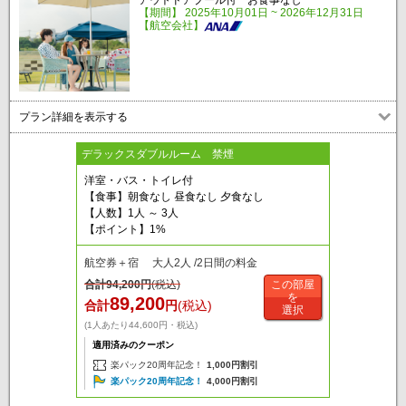
アウトドアプール付 お食事なし
【期間】 2025年10月01日 ~ 2026年12月31日
【航空会社】
プラン詳細を表示する
デラックスダブルルーム 禁煙
洋室・バス・トイレ付
【食事】朝食なし 昼食なし 夕食なし
【人数】1人 ～ 3人
【ポイント】1%
航空券＋宿 大人2人 /2日間の料金
合計
94,200
円
(税込)
この部屋
を
89,200
合計
円
(税込)
選択
(1人あたり44,600円・税込)
適用済みのクーポン
楽パック20周年記念！
1,000円割引
楽パック20周年記念！
4,000円割引