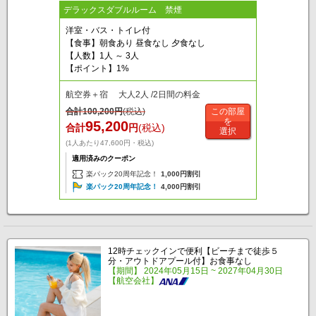
デラックスダブルルーム 禁煙
洋室・バス・トイレ付
【食事】朝食あり 昼食なし 夕食なし
【人数】1人 ～ 3人
【ポイント】1%
航空券＋宿 大人2人 /2日間の料金
合計
100,200
円
(税込)
この部屋
を
95,200
合計
円
(税込)
選択
(1人あたり47,600円・税込)
適用済みのクーポン
楽パック20周年記念！
1,000円割引
楽パック20周年記念！
4,000円割引
12時チェックインで便利【ビーチまで徒歩５
分・アウトドアプール付】お食事なし
【期間】 2024年05月15日 ~ 2027年04月30日
【航空会社】