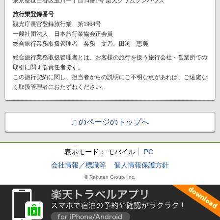
東京都世田谷区玉川一丁目14番1号 楽天クリムゾンハウス
旅行業登録番号
観光庁長官登録旅行業 第1964号
一般社団法人 日本旅行業協会正会員
総合旅行業務取扱管理者 各務 文乃、田渕 恵美
総合旅行業務取扱管理者とは、お客様の旅行を扱う旅行会社・営業所での
取引に関する責任者です。
この旅行契約に関し、担当者からの説明にご不明な点があれば、ご遠慮な
く取扱管理者におたずねください。
このページのトップへ
表示モード：
モバイル
PC
会社情報／標識等
個人情報保護方針
© Rakuten Group, Inc.