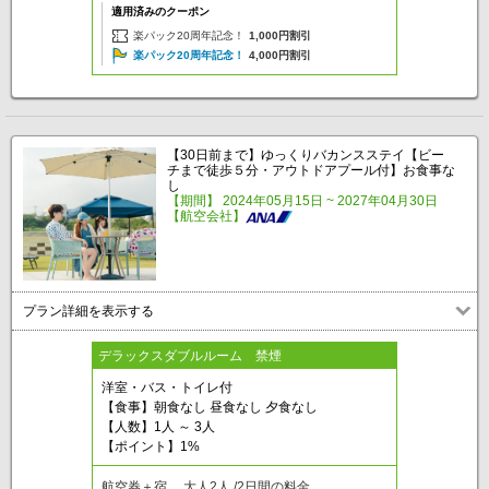
適用済みのクーポン
楽パック20周年記念！
1,000円割引
楽パック20周年記念！
4,000円割引
【30日前まで】ゆっくりバカンスステイ【ビー
チまで徒歩５分・アウトドアプール付】お食事な
し
【期間】 2024年05月15日 ~ 2027年04月30日
【航空会社】
プラン詳細を表示する
デラックスダブルルーム 禁煙
洋室・バス・トイレ付
【食事】朝食なし 昼食なし 夕食なし
【人数】1人 ～ 3人
【ポイント】1%
航空券＋宿 大人2人 /2日間の料金