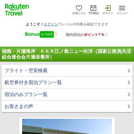
お気に入り
予約確認
ログイン
メニュー
湘南・片瀬海岸 ＫＫＲ江ノ島ニュー向洋（国家公務員共済
組合連合会片瀬保養所）
フライト・空室検索
航空券付き宿泊プラン一覧
宿泊のみプラン一覧
お客さまの声