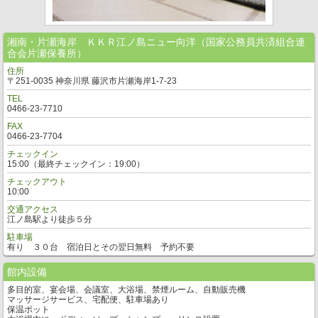
湘南・片瀬海岸 ＫＫＲ江ノ島ニュー向洋（国家公務員共済組合連
合会片瀬保養所）
住所
〒251-0035 神奈川県 藤沢市片瀬海岸1-7-23
TEL
0466-23-7710
FAX
0466-23-7704
チェックイン
15:00（最終チェックイン：19:00）
チェックアウト
10:00
交通アクセス
江ノ島駅より徒歩５分
駐車場
有り ３０台 宿泊日とその翌日無料 予約不要
館内設備
多目的室、宴会場、会議室、大浴場、禁煙ルーム、自動販売機
マッサージサービス、宅配便、駐車場あり
保温ポット