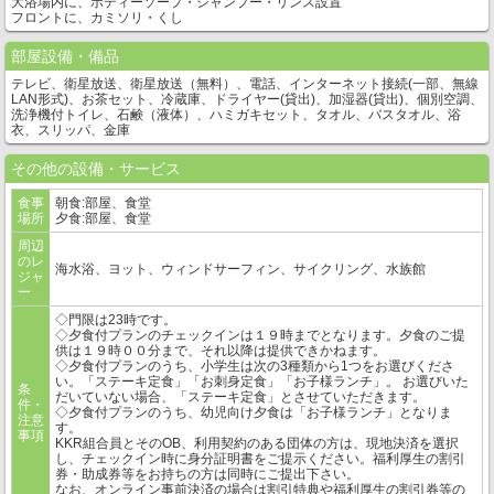
大浴場内に、ボディーソープ・シャンプー・リンス設置
フロントに、カミソリ・くし
部屋設備・備品
テレビ、衛星放送、衛星放送（無料）、電話、インターネット接続(一部、無線
LAN形式)、お茶セット、冷蔵庫、ドライヤー(貸出)、加湿器(貸出)、個別空調、
洗浄機付トイレ、石鹸（液体）、ハミガキセット、タオル、バスタオル、浴
衣、スリッパ、金庫
その他の設備・サービス
食事
朝食:部屋、食堂
場所
夕食:部屋、食堂
周辺
のレ
海水浴、ヨット、ウィンドサーフィン、サイクリング、水族館
ジャ
ー
◇門限は23時です。
◇夕食付プランのチェックインは１９時までとなります。夕食のご提
供は１９時００分まで、それ以降は提供できかねます。
◇夕食付プランのうち、小学生は次の3種類から1つをお選びくださ
い。「ステーキ定食」「お刺身定食」「お子様ランチ」。 お選びいた
条
だいていない場合、「ステーキ定食」とさせていただきます。
件・
◇夕食付プランのうち、幼児向け夕食は「お子様ランチ」となりま
注意
す。
事項
KKR組合員とそのOB、利用契約のある団体の方は、現地決済を選択
し、チェックイン時に身分証明書をご提示ください。福利厚生の割引
券・助成券等をお持ちの方は同時にご提出下さい。
なお、オンライン事前決済の場合は割引特典や福利厚生の割引券等の