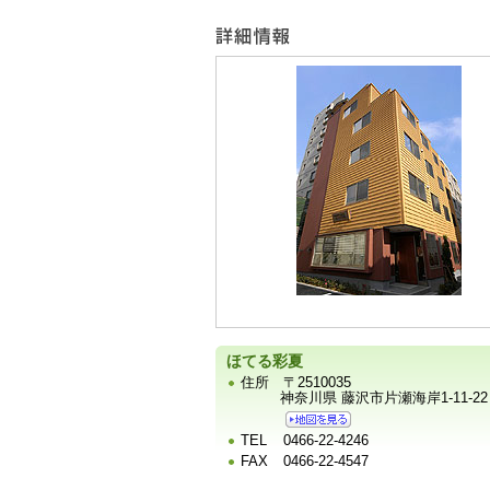
ー
宿
泊
施
設
の
写
真
ほてる彩夏
住所
〒2510035
神奈川県 藤沢市片瀬海岸1-11-22
TEL
0466-22-4246
FAX
0466-22-4547