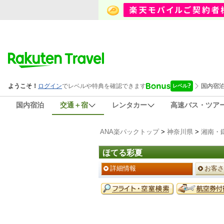
国内宿泊
交通＋宿
レンタカー
高速バス・ツア
ANA楽パックトップ
>
神奈川県
>
湘南・
ほてる彩夏
ペ
詳細情報
お客さ
ー
ジ
予
メ
約
ニ
メ
ュ
ニ
ー
ュ