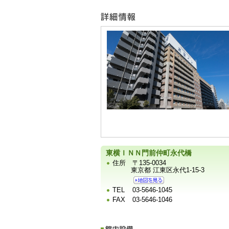
ー
宿
泊
施
設
の
写
真
東横ＩＮＮ門前仲町永代橋
住所
〒135-0034
東京都 江東区永代1-15-3
TEL
03-5646-1045
FAX
03-5646-1046