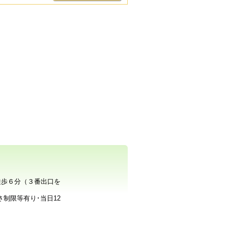
徒歩６分（３番出口を
※高さ制限等有り･当日12