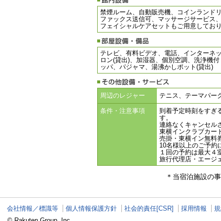
禁煙ルーム、自動販売機、コインランドリー
ファックス送信可、マッサージサービス
フェイシャルケアセットもご用意してお
テレビ、有料ビデオ、電話、インターネッ
ロン(貸出)、加湿器、個別空調、洗浄機
ッパ、パジャマ、湯沸かしポット(貸出)
周辺のレジャー
テニス、テーマパー
条件・注意事項
到着予定時刻をすぎ
す。
連絡なくキャンセル
東横インクラブカー
売掛・東横イン無料
10名様以上のご予
１回の予約は最大４
旅行代理店・エージ
＊当宿泊施設の事
会社情報／標識等
個人情報保護方針
社会的責任[CSR]
採用情報
規
© Rakuten Group, Inc.