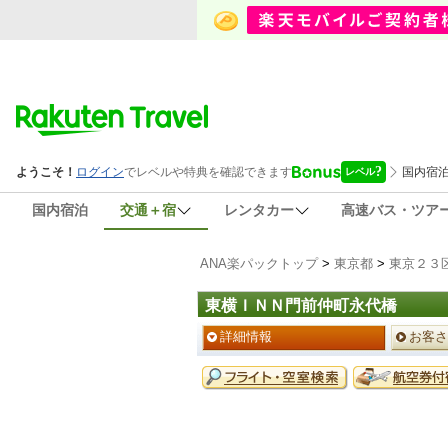
国内宿泊
交通＋宿
レンタカー
高速バス・ツア
ANA楽パックトップ
>
東京都
>
東京２３
東横ＩＮＮ門前仲町永代橋
ペ
詳細情報
お客さ
ー
ジ
予
メ
約
ニ
メ
ュ
ニ
ー
ュ