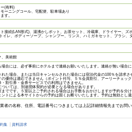
(有料)
、モーニングコール、宅配便、駐車場あり
ります。
ト接続(LAN形式)、湯沸かしポット、お茶セット、冷蔵庫、ドライヤー、ズボ
付トイレ、ボディーソープ、シャンプー、リンス、ハミガキセット、ブラシ、
ク、美術館
る場合には、必ず事前にホテルまで連絡お願いいたします。連絡が無い場合に
された場合、または当日キャンセルされた場合には宿泊代金の100％を請求さ
ドの優待は適応できません（ポイント付与、５％会員割引、アーリーチェックイ
券・割引券・金券サービスでの利用はできません。
約については、別途団体契約が必要となる場合があります。
室までです。５室以上ご予約される場合はお手数をおかけしますが予約を分け
ェントによる本サイトからの予約は固くお断りいたします。予約は無効とし違
業者の名称、住所、電話番号につきましては上記詳細情報先までお問い
約集
資料請求