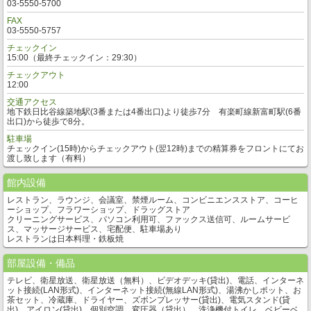
03-5550-5700
FAX
03-5550-5757
チェックイン
15:00（最終チェックイン：29:30）
チェックアウト
12:00
交通アクセス
地下鉄日比谷線築地駅(3番または4番出口)より徒歩7分 有楽町線新富町駅(6番
出口)から徒歩で8分。
駐車場
チェックイン(15時)からチェックアウト(翌12時)までの精算券をフロントにてお
渡し致します（有料）
館内設備
レストラン、ラウンジ、会議室、禁煙ルーム、コンビニエンスストア、コーヒ
ーショップ、フラワーショップ、ドラッグストア
クリーニングサービス、パソコン利用可、ファックス送信可、ルームサービ
ス、マッサージサービス、宅配便、駐車場あり
レストランは日本料理・鉄板焼
部屋設備・備品
テレビ、衛星放送、衛星放送（無料）、ビデオデッキ(貸出)、電話、インターネ
ット接続(LAN形式)、インターネット接続(無線LAN形式)、湯沸かしポット、お
茶セット、冷蔵庫、ドライヤー、ズボンプレッサー(貸出)、電気スタンド(貸
出)、アイロン(貸出)、個別空調、変圧器（貸出）、洗浄機付トイレ、ベビーベ