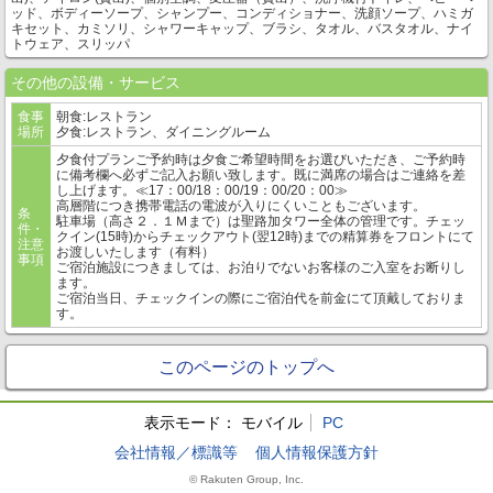
ッド、ボディーソープ、シャンプー、コンディショナー、洗顔ソープ、ハミガ
キセット、カミソリ、シャワーキャップ、ブラシ、タオル、バスタオル、ナイ
トウェア、スリッパ
その他の設備・サービス
食事
朝食:レストラン
場所
夕食:レストラン、ダイニングルーム
夕食付プランご予約時は夕食ご希望時間をお選びいただき、ご予約時
に備考欄へ必ずご記入お願い致します。既に満席の場合はご連絡を差
し上げます。≪17：00/18：00/19：00/20：00≫
高層階につき携帯電話の電波が入りにくいこともございます。
条
駐車場（高さ２．１Ｍまで）は聖路加タワー全体の管理です。チェッ
件・
クイン(15時)からチェックアウト(翌12時)までの精算券をフロントにて
注意
お渡しいたします（有料）
事項
ご宿泊施設につきましては、お泊りでないお客様のご入室をお断りし
ます。
ご宿泊当日、チェックインの際にご宿泊代を前金にて頂戴しておりま
す。
このページのトップへ
表示モード：
モバイル
PC
会社情報／標識等
個人情報保護方針
© Rakuten Group, Inc.