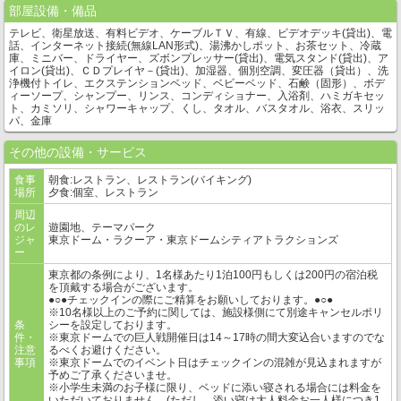
部屋設備・備品
テレビ、衛星放送、有料ビデオ、ケーブルＴＶ、有線、ビデオデッキ(貸出)、電
話、インターネット接続(無線LAN形式)、湯沸かしポット、お茶セット、冷蔵
庫、ミニバー、ドライヤー、ズボンプレッサー(貸出)、電気スタンド(貸出)、ア
イロン(貸出)、ＣＤプレイヤ－(貸出)、加湿器、個別空調、変圧器（貸出）、洗
浄機付トイレ、エクステンションベッド、ベビーベッド、石鹸（固形）、ボデ
ィーソープ、シャンプー、リンス、コンディショナー、入浴剤、ハミガキセッ
ト、カミソリ、シャワーキャップ、くし、タオル、バスタオル、浴衣、スリッ
パ、金庫
その他の設備・サービス
食事
朝食:レストラン、レストラン(バイキング)
場所
夕食:個室、レストラン
周辺
のレ
遊園地、テーマパーク
ジャ
東京ドーム・ラクーア・東京ドームシティアトラクションズ
ー
東京都の条例により、1名様あたり1泊100円もしくは200円の宿泊税
を頂戴する場合がございます。
●○●チェックインの際にご精算をお願いしております。●○●
※10名様以上のご予約に関しては、施設様側にて別途キャンセルポリ
条
シーを設定しております。
件・
※東京ドームでの巨人戦開催日は14～17時の間大変込合いますのでな
注意
るべくお避けください。
事項
※東京ドームでのイベント日はチェックインの混雑が見込まれますが
予めご了承くださいませ。
※小学生未満のお子様に限り、ベッドに添い寝される場合には料金を
いただいておりません。(ただし、添い寝は大人料金お一人様につき1