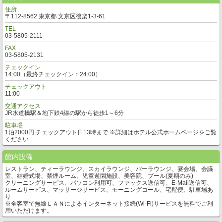
住所
〒112-8562 東京都 文京区後楽1-3-61
TEL
03-5805-2111
FAX
03-5805-2131
チェックイン
14:00（最終チェックイン：24:00）
チェックアウト
11:00
交通アクセス
JR水道橋駅＆地下鉄4線の駅から徒歩1～6分
駐車場
1泊2000円 チェックアウト日13時まで ※詳細はホテル公式ホームページをご覧
ください
館内設備
レストラン、ティーラウンジ、スカイラウンジ、バーラウンジ、宴会場、会議
室、結婚式場、禁煙ルーム、児童遊園施設、美容院、プール(夏期のみ)
クリーニングサービス、パソコン利用可、ファックス送信可、E-Mail送信可、
ルームサービス、マッサージサービス、モーニングコール、宅配便、駐車場あ
り
※全客室で無線ＬＡＮによるインターネット接続(Wi-Fi)サービスを無料でご利
用いただけます。