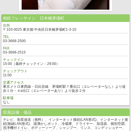
相鉄フレッサイン 日本橋茅場町
住所
〒103-0025 東京都 中央区日本橋茅場町1-3-10
TEL
03-3668-2500
FAX
03-3668-2515
チェックイン
15:00（最終チェックイン：29:00）
チェックアウト
11:00
交通アクセス
東京メトロ東西線・日比谷線 茅場町駅７番出口（エレベーターなし）より徒
歩１分・４a出口（エレベーターあり）より徒歩２分
駐車場
なし
部屋設備・備品
テレビ、衛星放送（無料）、インターネット接続(LAN形式)、インターネット接
続(無線LAN形式)、湯沸かしポット、冷蔵庫、ドライヤー、加湿器、個別空調、
洗浄機付トイレ、ボディーソープ、シャンプー、リンス、コンディショナー、