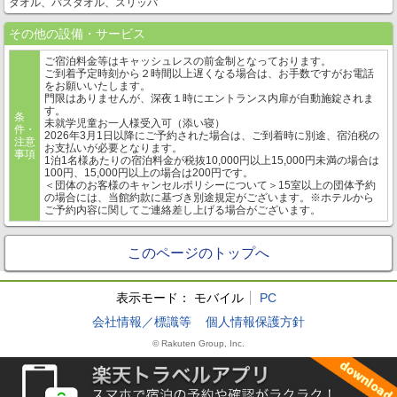
タオル、バスタオル、スリッパ
その他の設備・サービス
ご宿泊料金等はキャッシュレスの前金制となっております。
ご到着予定時刻から２時間以上遅くなる場合は、お手数ですがお電話
をお願いいたします。
門限はありませんが、深夜１時にエントランス内扉が自動施錠されま
す。
条
未就学児童お一人様受入可（添い寝）
件・
2026年3月1日以降にご予約された場合は、ご到着時に別途、宿泊税の
注意
お支払いが必要となります。
事項
1泊1名様あたりの宿泊料金が税抜10,000円以上15,000円未満の場合は
100円、15,000円以上の場合は200円です。
＜団体のお客様のキャンセルポリシーについて＞15室以上の団体予約
の場合には、当館約款に基づき別途規定がございます。※ホテルから
ご予約内容に関してご連絡差し上げる場合がございます。
このページのトップへ
表示モード：
モバイル
PC
会社情報／標識等
個人情報保護方針
© Rakuten Group, Inc.