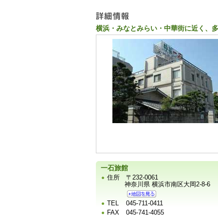
ー
横浜・みなとみらい・中華街に近く、
宿
泊
施
設
の
写
真
一石旅館
住所
〒232-0061
神奈川県 横浜市南区大岡2-8-6
TEL
045-711-0411
FAX
045-741-4055