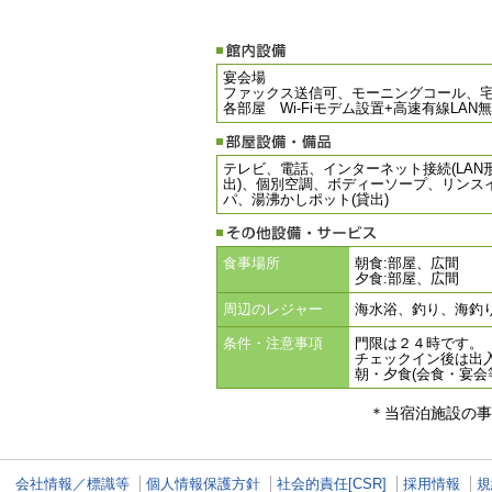
宴会場
ファックス送信可、モーニングコール、
各部屋 Wi-Fiモデム設置+高速有線LAN
テレビ、電話、インターネット接続(LAN形
出)、個別空調、ボディーソープ、リンス
パ、湯沸かしポット(貸出)
食事場所
朝食:部屋、広間
夕食:部屋、広間
周辺のレジャー
海水浴、釣り、海釣
条件・注意事項
門限は２４時です。
チェックイン後は出
朝・夕食(会食・宴会等
＊当宿泊施設の事
会社情報／標識等
個人情報保護方針
社会的責任[CSR]
採用情報
規