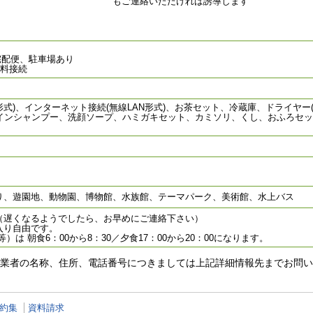
もご連絡いただければ誘導します
宅配便、駐車場あり
無料接続
式)、インターネット接続(無線LAN形式)、お茶セット、冷蔵庫、ドライヤー(
インシャンプー、洗顔ソープ、ハミガキセット、カミソリ、くし、おふろセ
り、遊園地、動物園、博物館、水族館、テーマパーク、美術館、水上バス
（遅くなるようでしたら、お早めにご連絡下さい）
入り自由です。
）は 朝食6：00から8：30／夕食17：00から20：00になります。
業者の名称、住所、電話番号につきましては上記詳細情報先までお問い
約集
資料請求