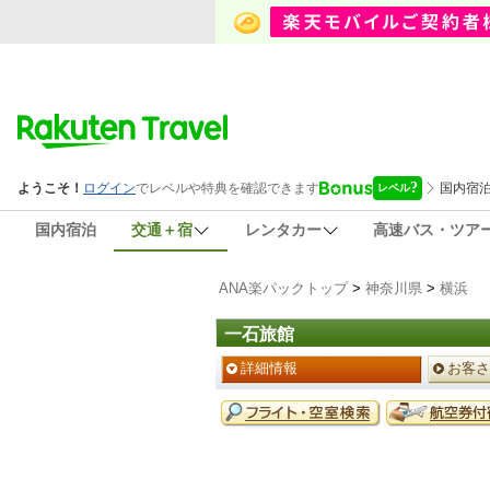
国内宿泊
交通＋宿
レンタカー
高速バス・ツア
ANA楽パックトップ
>
神奈川県
>
横浜
一石旅館
ペ
詳細情報
お客さ
ー
ジ
予
メ
約
ニ
メ
ュ
ニ
ー
ュ