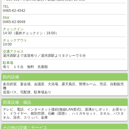
TEL
0465-62-4542
FAX
0465-62-9049
チェックイン
14:30（最終チェックイン：18:00）
チェックアウト
10:00
交通アクセス
湯河原駅まで送迎有り／湯河原駅よりタクシーで５分
駐車場
有り １５台 無料 先着順
館内設備
多目的室、宴会場、会議室、大浴場、露天風呂、禁煙ルーム、売店、自動販売
機
送迎バス、宅配便、駐車場あり
部屋設備・備品
テレビ、電話、インターネット接続(無線LAN形式)、湯沸かしポット、お茶セッ
ト、ドライヤー、個別空調、石鹸（固形）、ハミガキセット、タオル、バスタ
オル、浴衣、スリッパ、金庫
その他の設備・サービス