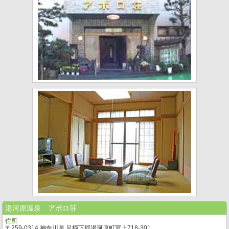
湯河原温泉 アポロ荘
住所
〒259-0314 神奈川県 足柄下郡湯河原町宮上718-301