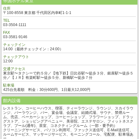
帝国ホテル東京
住所
〒100-8558 東京都 千代田区内幸町1-1-1
TEL
03-3504-1111
FAX
03-3581-9146
チェックイン
14:00（最終チェックイン：24:00）
チェックアウト
12:00
交通アクセス
東京駅〜タクシーで約５分／【地下鉄】日比谷駅〜徒歩３分、銀座駅〜徒歩５
分／【ＪＲ】有楽町駅〜徒歩５分、新橋駅〜徒歩７分
駐車場
425台先着順 料金：30分600円、1日最大12,000円
館内設備
レストラン、コーヒーハウス、喫茶、ティーラウンジ、ラウンジ、スカイラウ
ンジ、バーラウンジ、バー、宴会場、会議室、結婚式場、サウナ、禁煙ルー
ム、売店、ベーカーショップ、コーヒーショップ、フラワーショップ、ドラッ
グストア、ショッピングアベニュー、美容院、エステサロン、フィットネスク
ラブ、プール(通年)、茶室、コネクティングルーム（一部・要予約）
クリーニングサービス、パソコン利用可、ファックス送信可、E-Mail送信可、
ルームサービス、マッサージサービス、モーニングコール、宅配便、駐車場あ
り