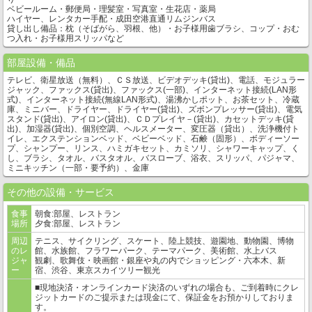
ベビールーム・郵便局・理髪室・写真室・生花店・薬局
ハイヤー、レンタカー手配・成田空港直通リムジンバス
貸し出し備品：枕（そばがら、羽根、他）・お子様用歯ブラシ、コップ・おむ
つ入れ・お子様用スリッパなど
部屋設備・備品
テレビ、衛星放送（無料）、ＣＳ放送、ビデオデッキ(貸出)、電話、モジュラー
ジャック、ファックス(貸出)、ファックス(一部)、インターネット接続(LAN形
式)、インターネット接続(無線LAN形式)、湯沸かしポット、お茶セット、冷蔵
庫、ミニバー、ドライヤー、ドライヤー(貸出)、ズボンプレッサー(貸出)、電気
スタンド(貸出)、アイロン(貸出)、ＣＤプレイヤ－(貸出)、カセットデッキ(貸
出)、加湿器(貸出)、個別空調、ヘルスメーター、変圧器（貸出）、洗浄機付ト
イレ、エクステンションベッド、ベビーベッド、石鹸（固形）、ボディーソー
プ、シャンプー、リンス、ハミガキセット、カミソリ、シャワーキャップ、く
し、ブラシ、タオル、バスタオル、バスローブ、浴衣、スリッパ、パジャマ、
ミニキッチン（一部・要予約）、金庫
その他の設備・サービス
食事
朝食:部屋、レストラン
場所
夕食:部屋、レストラン
周辺
テニス、サイクリング、スケート、陸上競技、遊園地、動物園、博物
のレ
館、水族館、フラワーパーク、テーマパーク、美術館、水上バス
ジャ
観劇、歌舞伎・映画館・銀座や丸の内でショッピング・六本木、新
ー
宿、渋谷、東京スカイツリー観光
■現地決済・オンラインカード決済のいずれの場合も、ご到着時にクレ
ジットカードのご提示または現金にて、保証金をお預かりしておりま
す。