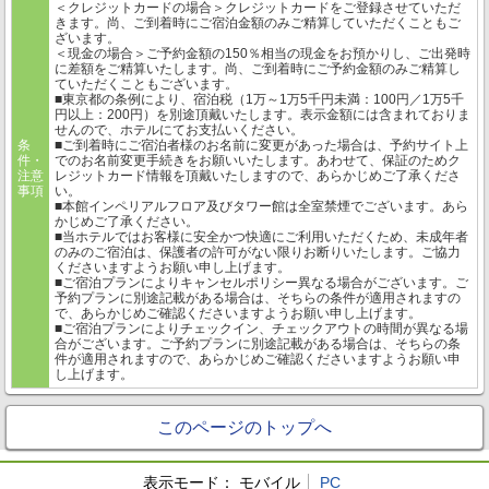
＜クレジットカードの場合＞クレジットカードをご登録させていただ
きます。尚、ご到着時にご宿泊金額のみご精算していただくこともご
ざいます。
＜現金の場合＞ご予約金額の150％相当の現金をお預かりし、ご出発時
に差額をご精算いたします。尚、ご到着時にご予約金額のみご精算し
ていただくこともございます。
■東京都の条例により、宿泊税（1万～1万5千円未満：100円／1万5千
円以上：200円）を別途頂戴いたします。表示金額には含まれておりま
せんので、ホテルにてお支払いください。
条
■ご到着時にご宿泊者様のお名前に変更があった場合は、予約サイト上
件・
でのお名前変更手続きをお願いいたします。あわせて、保証のためク
注意
レジットカード情報を頂戴いたしますので、あらかじめご了承くださ
事項
い。
■本館インペリアルフロア及びタワー館は全室禁煙でございます。あら
かじめご了承ください。
■当ホテルではお客様に安全かつ快適にご利用いただくため、未成年者
のみのご宿泊は、保護者の許可がない限りお断りいたします。ご協力
くださいますようお願い申し上げます。
■ご宿泊プランによりキャンセルポリシー異なる場合がございます。ご
予約プランに別途記載がある場合は、そちらの条件が適用されますの
で、あらかじめご確認くださいますようお願い申し上げます。
■ご宿泊プランによりチェックイン、チェックアウトの時間が異なる場
合がございます。ご予約プランに別途記載がある場合は、そちらの条
件が適用されますので、あらかじめご確認くださいますようお願い申
し上げます。
このページのトップへ
表示モード：
モバイル
PC