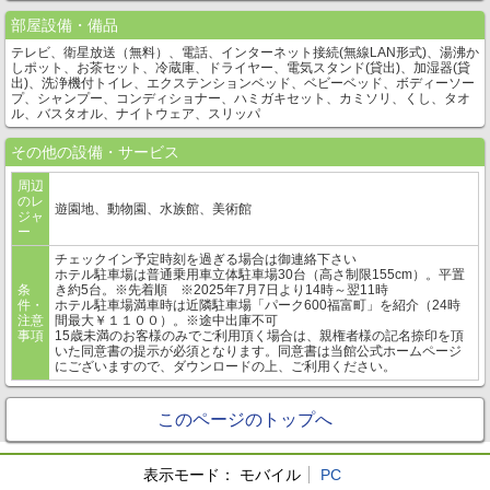
部屋設備・備品
テレビ、衛星放送（無料）、電話、インターネット接続(無線LAN形式)、湯沸か
しポット、お茶セット、冷蔵庫、ドライヤー、電気スタンド(貸出)、加湿器(貸
出)、洗浄機付トイレ、エクステンションベッド、ベビーベッド、ボディーソー
プ、シャンプー、コンディショナー、ハミガキセット、カミソリ、くし、タオ
ル、バスタオル、ナイトウェア、スリッパ
その他の設備・サービス
周辺
のレ
遊園地、動物園、水族館、美術館
ジャ
ー
チェックイン予定時刻を過ぎる場合は御連絡下さい
ホテル駐車場は普通乗用車立体駐車場30台（高さ制限155cm）。平置
条
き約5台。※先着順 ※2025年7月7日より14時～翌11時
件・
ホテル駐車場満車時は近隣駐車場「パーク600福富町」を紹介（24時
注意
間最大￥１１００）。※途中出庫不可
事項
15歳未満のお客様のみでご利用頂く場合は、親権者様の記名捺印を頂
いた同意書の提示が必須となります。同意書は当館公式ホームページ
にございますので、ダウンロードの上、ご利用ください。
このページのトップへ
表示モード：
モバイル
PC