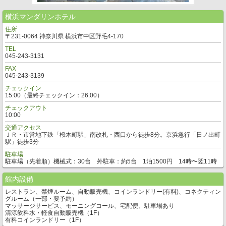
横浜マンダリンホテル
住所
〒231-0064 神奈川県 横浜市中区野毛4-170
TEL
045-243-3131
FAX
045-243-3139
チェックイン
15:00（最終チェックイン：26:00）
チェックアウト
10:00
交通アクセス
ＪＲ・市営地下鉄「桜木町駅」南改札・西口から徒歩8分。京浜急行「日ノ出町
駅」徒歩3分
駐車場
駐車場（先着順）機械式：30台 外駐車：約5台 1泊1500円 14時〜翌11時
館内設備
レストラン、禁煙ルーム、自動販売機、コインランドリー(有料)、コネクティン
グルーム（一部・要予約）
マッサージサービス、モーニングコール、宅配便、駐車場あり
清涼飲料水・軽食自動販売機（1F）
有料コインランドリー（1F）