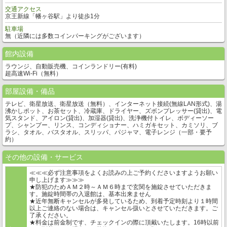
交通アクセス
京王新線「幡ヶ谷駅」より徒歩1分
駐車場
無（近隣には多数コインパーキングがございます）
館内設備
ラウンジ、自動販売機、コインランドリー(有料)
超高速Wi-Fi（無料）
部屋設備・備品
テレビ、衛星放送、衛星放送（無料）、インターネット接続(無線LAN形式)、湯
沸かしポット、お茶セット、冷蔵庫、ドライヤー、ズボンプレッサー(貸出)、電
気スタンド、アイロン(貸出)、加湿器(貸出)、洗浄機付トイレ、ボディーソー
プ、シャンプー、リンス、コンディショナー、ハミガキセット、カミソリ、ブ
ラシ、タオル、バスタオル、スリッパ、パジャマ、電子レンジ（一部・要予
約）
その他の設備・サービス
≪≪≪必ず注意事項をよくお読みの上ご予約くださいますようお願い
申し上げます≫≫≫
★防犯のためＡＭ２時～ＡＭ６時まで玄関を施錠させていただきま
す。施錠時間帯の入退館は、基本出来ません
★近年無断キャンセルが多発しているため、到着予定時刻より１時間
以上ご連絡のない場合は、キャンセル扱いとさせていただきます。ご
了承ください。
★料金は前金制です、チェックインの際に頂戴いたします。16時以前