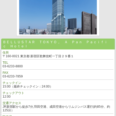
ＢＥＬＬＵＳＴＡＲ ＴＯＫＹＯ， Ａ Ｐａｎ Ｐａｃｉｆｉ
ｃ Ｈｏｔｅｌ
住所
〒160-0021 東京都 新宿区歌舞伎町一丁目２９番１
TEL
03-6233-8800
FAX
03-6233-7859
チェックイン
15:00（最終チェックイン：24:00）
チェックアウト
12:00
交通アクセス
JR新宿駅から徒歩7分,羽田空港、成田空港からリムジンバス運行(約85分、約
125分）