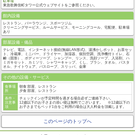
駐車場
東急歌舞伎町タワー公式ウェブサイトをご参照ください。
館内設備
レストラン、バーラウンジ、スポーツジム
クリーニングサービス、ルームサービス、モーニングコール、宅配便、駐車場
あり
部屋設備・備品
テレビ、電話、インターネット接続(無線LAN形式)、湯沸かしポット、お茶セッ
ト、冷蔵庫、ミニバー、ドライヤー、加湿器、個別空調、洗浄機付トイレ、石
鹸（固形）、ボディーソープ、シャンプー、リンス、洗顔ソープ、入浴剤、ハ
ミガキセット、カミソリ、シャワーキャップ、くし、ブラシ、タオル、バスタ
オル、ナイトウェア、バスローブ、スリッパ、金庫
その他の設備・サービス
食事場
朝食:部屋、レストラン
所
夕食:部屋、レストラン
条件・
チェックインが予定時間を過ぎる場合必ずご連絡下さい。
注意事
12歳以下のお子さまの添い寝は無料でございます。 ※12歳以下の
項
お子さまでもベッド1台をご利用の場合は大人料金を頂戴します。
このページのトップへ