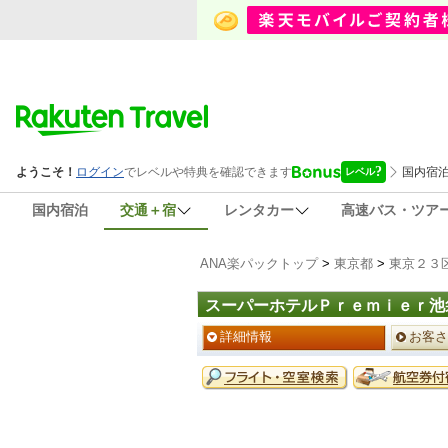
国内宿泊
交通＋宿
レンタカー
高速バス・ツア
ANA楽パックトップ
>
東京都
>
東京２３
スーパーホテルＰｒｅｍｉｅｒ池
ペ
詳細情報
お客さ
ー
ジ
予
メ
約
ニ
メ
ュ
ニ
ー
ュ