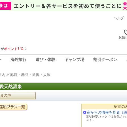
ヘルプ
お気
ー
海外旅行
遊び・体験
キャンプ場
割引クーポン
区内
>
池袋・赤羽・巣鴨・大塚
袋天然温泉
まの声
宿泊の
宿からの情報を見る（
※ANA楽パックでは提供さ
ます。