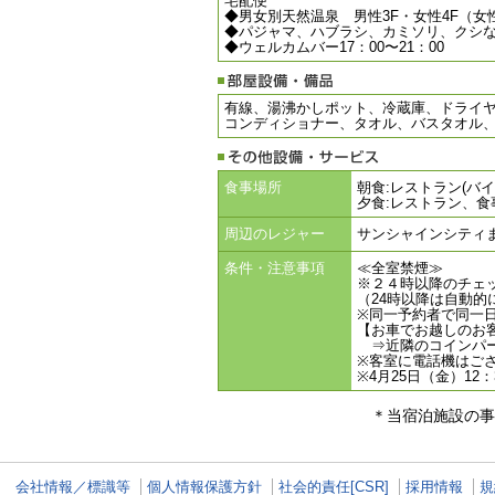
宅配便
◆男女別天然温泉 男性3F・女性4F（
◆パジャマ、ハブラシ、カミソリ、クシ
◆ウェルカムバー17：00〜21：00
有線、湯沸かしポット、冷蔵庫、ドライヤ
コンディショナー、タオル、バスタオル
食事場所
朝食:レストラン(バ
夕食:レストラン、食
周辺のレジャー
サンシャインシティ
条件・注意事項
≪全室禁煙≫
※２４時以降のチェ
（24時以降は自動
※同一予約者で同一
【お車でお越しのお
⇒近隣のコインパー
※客室に電話機はご
※4月25日（金）1
＊当宿泊施設の事
会社情報／標識等
個人情報保護方針
社会的責任[CSR]
採用情報
規