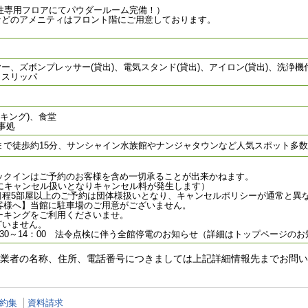
女性専用フロアにてパウダールーム完備！）
などのアメニティはフロント階にご用意しております。
ー、ズボンプレッサー(貸出)、電気スタンド(貸出)、アイロン(貸出)、洗浄
、スリッパ
イキング)、食堂
事処
まで徒歩約15分、サンシャイン水族館やナンジャタウンなど人気スポット多
ックインはご予約のお客様を含め一切承ることが出来かねます。
的にキャンセル扱いとなりキャンセル料が発生します）
日程5部屋以上のご予約は団体様扱いとなり、キャンセルポリシーが通常と異
客様へ】当館に駐車場のご用意がございません。
キングをご利用くださいませ。
ざいません。
2：30～14：00 法令点検に伴う全館停電のお知らせ（詳細はトップページの
業者の名称、住所、電話番号につきましては上記詳細情報先までお問い
約集
資料請求