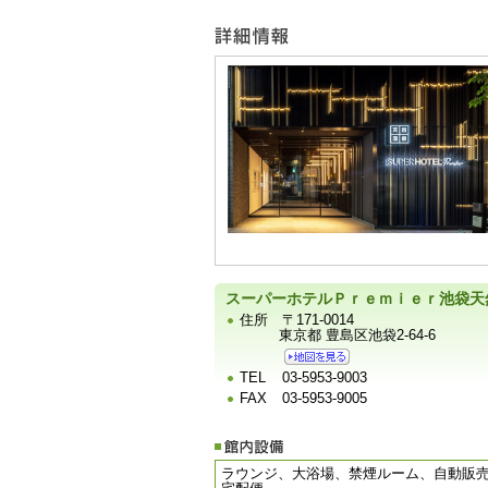
ー
宿
泊
施
設
の
写
真
スーパーホテルＰｒｅｍｉｅｒ池袋天
住所
〒171-0014
東京都 豊島区池袋2-64-6
TEL
03-5953-9003
FAX
03-5953-9005
ラウンジ、大浴場、禁煙ルーム、自動販売