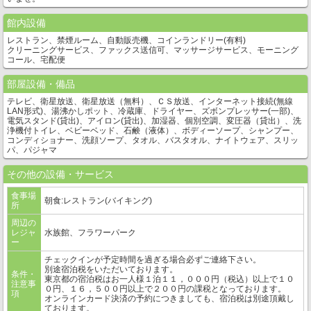
館内設備
レストラン、禁煙ルーム、自動販売機、コインランドリー(有料)
クリーニングサービス、ファックス送信可、マッサージサービス、モーニング
コール、宅配便
部屋設備・備品
テレビ、衛星放送、衛星放送（無料）、ＣＳ放送、インターネット接続(無線
LAN形式)、湯沸かしポット、冷蔵庫、ドライヤー、ズボンプレッサー(一部)、
電気スタンド(貸出)、アイロン(貸出)、加湿器、個別空調、変圧器（貸出）、洗
浄機付トイレ、ベビーベッド、石鹸（液体）、ボディーソープ、シャンプー、
コンディショナー、洗顔ソープ、タオル、バスタオル、ナイトウェア、スリッ
パ、パジャマ
その他の設備・サービス
食事場
朝食:レストラン(バイキング)
所
周辺の
レジャ
水族館、フラワーパーク
ー
チェックインが予定時間を過ぎる場合必ずご連絡下さい。
別途宿泊税をいただいております。
条件・
東京都の宿泊税はお一人様１泊１１，０００円（税込）以上で１０
注意事
０円、１６，５００円以上で２００円の課税となっております。
項
オンラインカード決済の予約につきましても、宿泊税は別途頂戴し
ております。