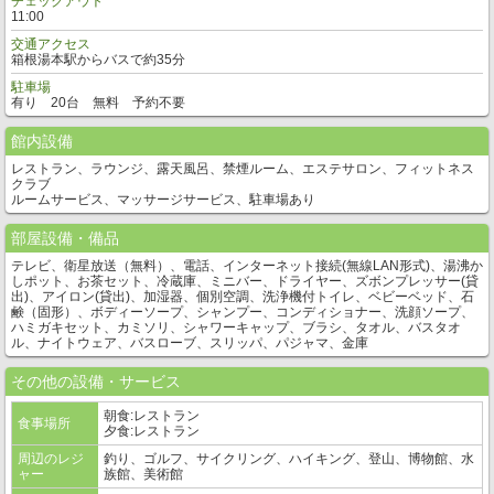
チェックアウト
11:00
交通アクセス
箱根湯本駅からバスで約35分
駐車場
有り 20台 無料 予約不要
館内設備
レストラン、ラウンジ、露天風呂、禁煙ルーム、エステサロン、フィットネス
クラブ
ルームサービス、マッサージサービス、駐車場あり
部屋設備・備品
テレビ、衛星放送（無料）、電話、インターネット接続(無線LAN形式)、湯沸か
しポット、お茶セット、冷蔵庫、ミニバー、ドライヤー、ズボンプレッサー(貸
出)、アイロン(貸出)、加湿器、個別空調、洗浄機付トイレ、ベビーベッド、石
鹸（固形）、ボディーソープ、シャンプー、コンディショナー、洗顔ソープ、
ハミガキセット、カミソリ、シャワーキャップ、ブラシ、タオル、バスタオ
ル、ナイトウェア、バスローブ、スリッパ、パジャマ、金庫
その他の設備・サービス
朝食:レストラン
食事場所
夕食:レストラン
周辺のレジ
釣り、ゴルフ、サイクリング、ハイキング、登山、博物館、水
ャー
族館、美術館