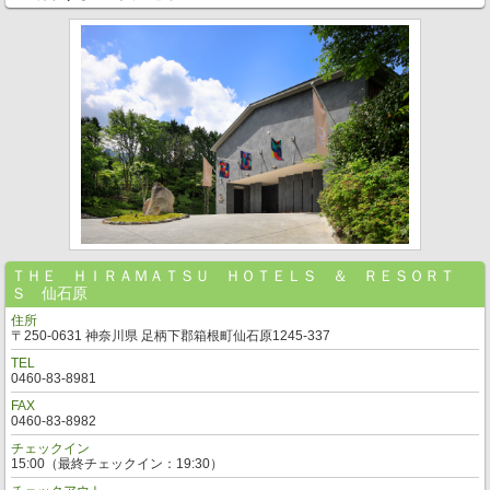
ＴＨＥ ＨＩＲＡＭＡＴＳＵ ＨＯＴＥＬＳ ＆ ＲＥＳＯＲＴ
Ｓ 仙石原
住所
〒250-0631 神奈川県 足柄下郡箱根町仙石原1245-337
TEL
0460-83-8981
FAX
0460-83-8982
チェックイン
15:00（最終チェックイン：19:30）