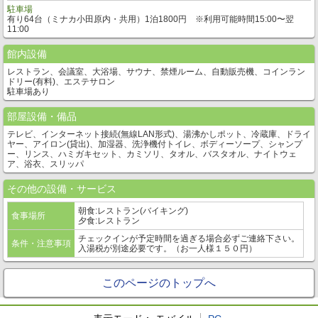
駐車場
有り64台（ミナカ小田原内・共用）1泊1800円 ※利用可能時間15:00〜翌
11:00
館内設備
レストラン、会議室、大浴場、サウナ、禁煙ルーム、自動販売機、コインラン
ドリー(有料)、エステサロン
駐車場あり
部屋設備・備品
テレビ、インターネット接続(無線LAN形式)、湯沸かしポット、冷蔵庫、ドライ
ヤー、アイロン(貸出)、加湿器、洗浄機付トイレ、ボディーソープ、シャンプ
ー、リンス、ハミガキセット、カミソリ、タオル、バスタオル、ナイトウェ
ア、浴衣、スリッパ
その他の設備・サービス
朝食:レストラン(バイキング)
食事場所
夕食:レストラン
チェックインが予定時間を過ぎる場合必ずご連絡下さい。
条件・注意事項
入湯税が別途必要です。（お一人様１５０円）
このページのトップへ