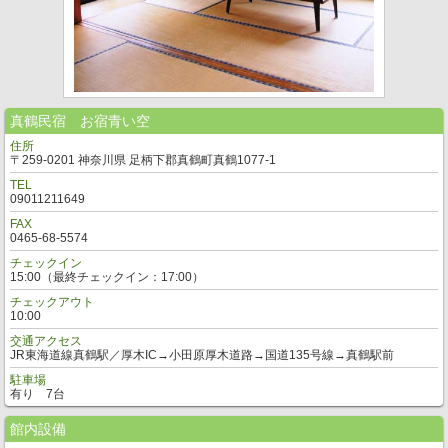
真鶴民宿 お宿青い空
住所
〒259-0201 神奈川県 足柄下郡真鶴町真鶴1077-1
TEL
09011211649
FAX
0465-68-5574
チェックイン
15:00（最終チェックイン：17:00）
チェックアウト
10:00
交通アクセス
JR東海道線真鶴駅／厚木IC→小田原厚木道路→国道135号線→真鶴駅前
駐車場
有り 7台
館内設備