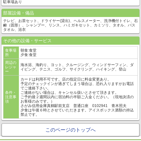
駐車場あり
部屋設備・備品
テレビ、お茶セット、ドライヤー(貸出)、ヘルスメーター、洗浄機付トイレ、石
鹸（固形）、シャンプー、リンス、ハミガキセット、カミソリ、タオル、バス
タオル、浴衣
その他の設備・サービス
食事場
朝食:食堂
所
夕食:食堂
周辺の
海水浴、海釣り、ヨット、クルージング、ウィンドサーフィン、ダ
レジャ
イビング、テニス、ゴルフ、サイクリング、ハイキング、登山
ー
カードは利用不可です。店の指定日に料金変更あり。
予定のチェックインが過ぎてしまう場合は、恐れ入りますがお電話
でご連絡下さい。
条件・
ご連絡がない場合は、キャンセル扱いとさせて頂きます。
注意事
ご予約後２週間以内に宿泊料の半額ご入金ください。（現地決済の
項
お客様のみです。）
さがみ信用金庫真鶴駅前支店 普通口座 0102941 青木照夫
夕食は午後６時とさせていただきます。アイスボックス酒類の持込
禁止です。
このページのトップへ