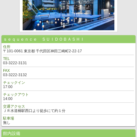
ｓｅｑｕｅｎｃｅ ＳＵＩＤＯＢＡＳＨＩ
住所
〒101-0061 東京都 千代田区神田三崎町2-22-17
TEL
03-3222-3131
FAX
03-3222-3132
チェックイン
17:00
チェックアウト
14:00
交通アクセス
ＪＲ水道橋駅西口より徒歩にて約１分
駐車場
無し
館内設備