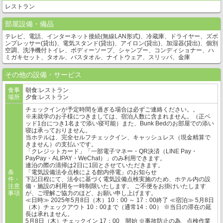
レストラン
部屋設備・備品
テレビ、電話、インターネット接続(無線LAN形式)、冷蔵庫、ドライヤー、ズボ
ンプレッサー(貸出)、電気スタンド(貸出)、アイロン(貸出)、加湿器(貸出)、個別
空調、洗浄機付トイレ、ボディーソープ、シャンプー、コンディショナー、ハ
ミガキセット、タオル、バスタオル、ナイトウェア、スリッパ、金庫
その他の設備・サービス
食事
朝食:レストラン
場所
夕食:レストラン
チェックインが予定時間を過ぎる場合は必ずご連絡ください。。
※未就学のお子様につきましては、宿泊人数に含まれません。（正ベ
ッド1台につき1名まで添い寝可能）また、Bunk Bedのお部屋での添い
寝は承っておりません。
当ホテルは、完全セルフチェックイン、キャッシュレス（現金精算で
きません）の支払いです。
「クレジットカード」「一部電子マネー・QR決済（LINE Pay・
PayPay・ALIPAY・WeChat）」のみ利用できます。
連泊の際の清掃は2日に1回とさせていただきます。
条
「電気設備法令点検による館内停電」のお知らせ
件・
下記日程にて、法令に基づく電気設備点検実施のため、ホテル内の設
注意
備・施設の利用を一時制限いたします。 ご不便をお掛けいたします
事項
が、ご理解ご協力のほど、お願い申し上げます。
≪日時≫ 2025年5月8日（木）10：00 ～ 17：00終了 ≪宿泊≫ 5月8日
（木）チェックアウト 10：00まで（通常14：00） ※当日の滞在の延
長は承れません。
5月8日（木）チェックイン 17：00 開始 ※事故防止の為、点検作業