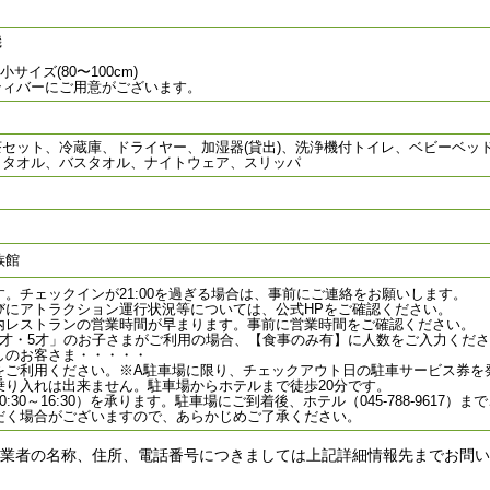
機
小サイズ(80〜100cm)
ティバーにご用意がございます。
セット、冷蔵庫、ドライヤー、加湿器(貸出)、洗浄機付トイレ、ベビーベッ
、タオル、バスタオル、ナイトウェア、スリッパ
族館
。チェックインが21:00を過ぎる場合は、事前にご連絡をお願いします。
びにアトラクション運行状況等については、公式HPをご確認ください。
内レストランの営業時間が早まります。事前に営業時間をご確認ください。
4才・5才」のお子さまがご利用の場合、【食事のみ有】に人数をご入力くださ
しのお客さま・・・・・
をご利用ください。※A駐車場に限り、チェックアウト日の駐車サービス券を
乗り入れは出来ません。駐車場からホテルまで徒歩20分です。
:30～16:30）を承ります。駐車場にご到着後、ホテル（045-788-9617）
だく場合がございますので、あらかじめご了承ください。
業者の名称、住所、電話番号につきましては上記詳細情報先までお問い