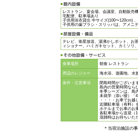
レストラン、宴会場、会議室、自動販売
宅配便、駐車場あり
子供用浴衣貸出 中サイズ(100〜120cm) 、
子供用の歯ブラシ・スリッパは、アメニ
テレビ、衛星放送、湯沸かしポット、お茶
ィショナー、ハミガキセット、カミソリ
食事場所
朝食:レストラン
周辺のレジャー
海水浴、遊園地、水
条件・注意事項
閉島時間がございます
島内の営業時間なら
冬季シーズンは、島
未就学（添い寝）「
・・・・お車でお越
近隣駐車場（有料）
ホテルまでお車のお
各駐車場から送迎（10
混雑時はお待ちいた
＊当宿泊施設の事