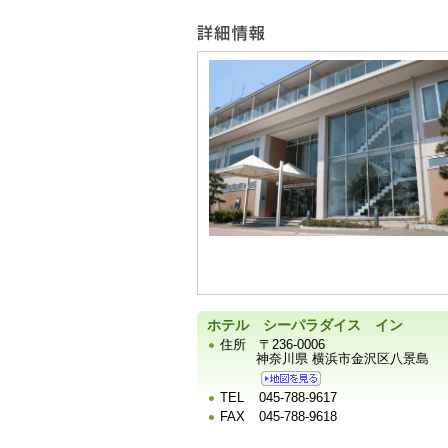
ー
宿
泊
施
設
の
写
真
ホテル シーパラダイス イン
住所
〒236-0006
神奈川県 横浜市金沢区八景島
TEL
045-788-9617
FAX
045-788-9618