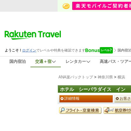
国内宿泊
交通＋宿
レンタカー
高速バス・ツア
ANA楽パックトップ
>
神奈川県
>
横浜
ホテル シーパラダイス イン
ペ
詳細情報
お客さ
ー
ジ
予
メ
約
ニ
メ
ュ
ニ
ー
ュ