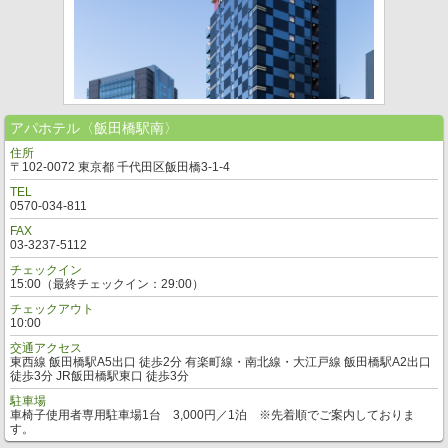
アパホテル〈飯田橋駅南〉
住所
〒102-0072 東京都 千代田区飯田橋3-1-4
TEL
0570-034-811
FAX
03-3237-5112
チェックイン
15:00（最終チェックイン：29:00）
チェックアウト
10:00
交通アクセス
東西線 飯田橋駅A5出口 徒歩2分 有楽町線・南北線・大江戸線 飯田橋駅A2出口
徒歩3分 JR飯田橋駅東口 徒歩3分
駐車場
車椅子使用者専用駐車場1台 3,000円／1泊 ※先着順でご案内しておりま
す。