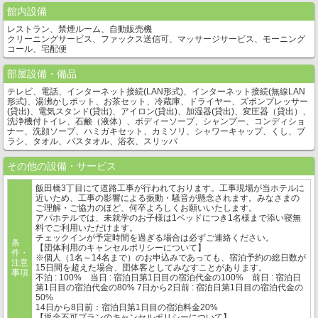
館内設備
レストラン、禁煙ルーム、自動販売機
クリーニングサービス、ファックス送信可、マッサージサービス、モーニング
コール、宅配便
部屋設備・備品
テレビ、電話、インターネット接続(LAN形式)、インターネット接続(無線LAN
形式)、湯沸かしポット、お茶セット、冷蔵庫、ドライヤー、ズボンプレッサー
(貸出)、電気スタンド(貸出)、アイロン(貸出)、加湿器(貸出)、変圧器（貸出）、
洗浄機付トイレ、石鹸（液体）、ボディーソープ、シャンプー、コンディショ
ナー、洗顔ソープ、ハミガキセット、カミソリ、シャワーキャップ、くし、ブ
ラシ、タオル、バスタオル、浴衣、スリッパ
その他の設備・サービス
飯田橋3丁目にて道路工事が行われております。工事現場が当ホテルに
近いため、工事の影響による振動・騒音が懸念されます。みなさまの
ご理解・ご協力のほど、何卒よろしくお願いいたします。
アパホテルでは、未就学のお子様は1ベッドにつき1名様まで添い寝無
料でご利用いただけます。
チェックインが予定時間を過ぎる場合は必ずご連絡ください。
条
【団体利用のキャンセルポリシーについて】
件・
※個人（1名～14名まで）のお申込みであっても、宿泊予約の総日数が
注意
15日間を超えた場合、団体客としてみなすことがあります。
事項
不泊 : 100% 当日 : 宿泊日第1日目の宿泊代金の100% 前日 : 宿泊日
第1日目の宿泊代金の80% 7日から2日前 : 宿泊日第1日目の宿泊代金の
50%
14日から8日前：宿泊日第1日目の宿泊料金20%
【返金不可プランのキャンセルポリシーについて】