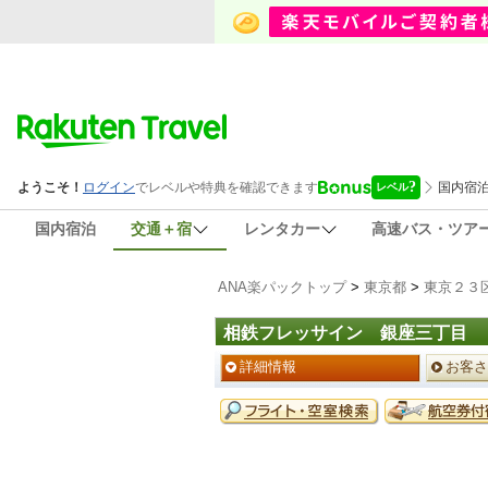
国内宿泊
交通＋宿
レンタカー
高速バス・ツア
ANA楽パックトップ
>
東京都
>
東京２３
相鉄フレッサイン 銀座三丁目
ペ
詳細情報
お客さ
ー
ジ
予
メ
約
ニ
メ
ュ
ニ
ー
ュ