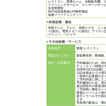
レストラン、禁煙ルーム、自動販売機、コ
クリーニングサービス、マッサージサー
全室禁煙室
Wi-Fi&高速有線LAN無料接続
各種フリーアメニティー
有料テレビ、テレビ、有料ビデオ、インター
ー(貸出)、電気スタンド(貸出)、アイ
スリッパ、パジャマ
食事場所
朝食:レストラン
周辺のレジャー
新歌舞伎座、映画館、百
条件・注意事項
予約確認のため、宿
チェックイン時間が
2026年3月1日以
1泊1名様あたりの宿泊料
＜団体のお客様のキ
ご予約内容に関して
予約確認のため、宿
連泊滞在中の客室清
ご予約時に事前カー
様個人ページより発
楽天トラベルでの宿
ます。
宅急便の配送は「着