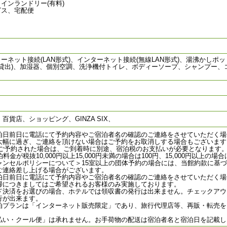
インランドリー(有料)
ビス、宅配便
ネット接続(LAN形式)、インターネット接続(無線LAN形式)、湯沸かし
ロン(貸出)、加湿器、個別空調、洗浄機付トイレ、ボディーソープ、シャンプー
貨店、ショッピング、GINZA SIX、
泊日前日に電話にて予約内容やご宿泊者名の確認のご連絡をさせていただく場
大幅に過ぎ、ご連絡を頂けない場合はご予約をお取消しする場合もございます
降にご予約された場合は、ご到着時に別途、宿泊税のお支払いが必要となります
金が税抜10,000円以上15,000円未満の場合は100円、15,000円以上の場合
ャンセルポリシーについて＞15室以上の団体予約の場合には、当館約款に基
ご連絡差し上げる場合がございます。
泊日前日に電話にて予約内容やご宿泊者名の確認のご連絡をさせていただく場
掃につきましてはご希望されるお客様のみ実施しております。
ド決済をお選びの場合、ホテルでは領収書の発行は出来ません。チェックアウ
行が出来ます。
泊プランは「インターネット販売限定」であり、旅行代理店等、再販・転売を
払い・クール便」は承れません。お手荷物の配送は宿泊者名と宿泊日を記載し