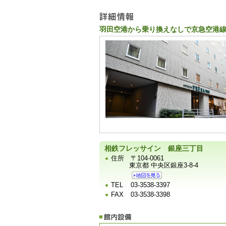
ー
羽田空港から乗り換えなしで京急空港線
宿
泊
施
設
の
写
真
相鉄フレッサイン 銀座三丁目
住所
〒104-0061
東京都 中央区銀座3-8-4
TEL
03-3538-3397
FAX
03-3538-3398