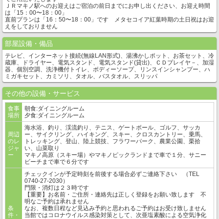
ＪＲマキノ駅へのお迎えはご宿泊の前日までにお申し出ください、お迎え時間
は「15：00〜18：00」
直前プランは「16：50〜18：00」です メタセコイア紅葉時期の土日祝はお迎
えをしておりません
部屋設備・備品
テレビ、インターネット接続(無線LAN形式)、湯沸かしポット、お茶セット、冷
蔵庫、ドライヤー、電気スタンド、電気スタンド(貸出)、ＣＤプレイヤ－、加湿
器、個別空調、洗浄機付トイレ、ボディーソープ、リンスインシャンプー、ハ
ミガキセット、カミソリ、タオル、バスタオル、スリッパ
その他の設備・サービス
食事
朝食:ダイニングルーム
場所
夕食:ダイニングルーム
海水浴、釣り、渓流釣り、テニス、ゲートボール、ゴルフ、サッカ
周辺
ー、サイクリング、ハイキング、スキー、クロスカントリー、乗馬、
のレ
トレッキング、登山、陸上競技、フラワーパーク、農業公園、栗拾
ジャ
い、山菜取り
ー
マキノ高原（スキー場）やマキノピックランドまで車で１分、サニー
ビーチまで車で６分です
チェックインが予定時刻を前後する場合必ずご連絡下さい （TEL
0740-27-2030）
門限・消灯は２３時です
【重要】お名前・ご住所・連絡先は正しく登録をお願い致します 不
明なご予約は承れません
条
なお、複数日程など見込み予約と思われるご予約はお受け致しません
件・
当館ではコロナウイルス感染対策として、次亜塩素酸による空気浄化