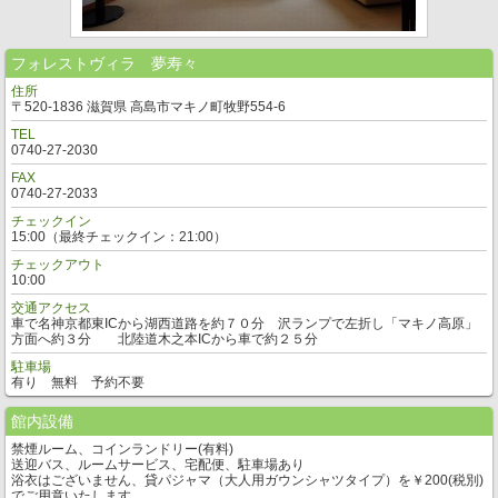
フォレストヴィラ 夢寿々
住所
〒520-1836 滋賀県 高島市マキノ町牧野554-6
TEL
0740-27-2030
FAX
0740-27-2033
チェックイン
15:00（最終チェックイン：21:00）
チェックアウト
10:00
交通アクセス
車で名神京都東ICから湖西道路を約７０分 沢ランプで左折し「マキノ高原」
方面へ約３分 北陸道木之本ICから車で約２５分
駐車場
有り 無料 予約不要
館内設備
禁煙ルーム、コインランドリー(有料)
送迎バス、ルームサービス、宅配便、駐車場あり
浴衣はございません、貸パジャマ（大人用ガウンシャツタイプ）を￥200(税別)
でご用意いたします