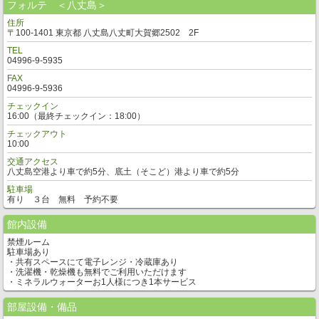
フォルテ ＜八丈島＞
住所
〒100-1401 東京都 八丈島八丈町大賀郷2502 2F
TEL
04996-9-5935
FAX
04996-9-5936
チェックイン
16:00（最終チェックイン：18:00）
チェックアウト
10:00
交通アクセス
八丈島空港より車で約5分、底土（そこど）港より車で約5分
駐車場
有り ３台 無料 予約不要
館内設備
禁煙ルーム
駐車場あり
・共有スペースにて電子レンジ・冷蔵庫あり
・洗濯機・乾燥機も無料でご利用いただけます
・ミネラルウォーターお1人様につき1本サービス
部屋設備・備品