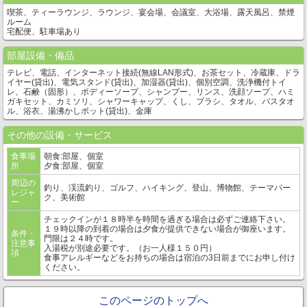
喫茶、ティーラウンジ、ラウンジ、宴会場、会議室、大浴場、露天風呂、禁煙
ルーム
宅配便、駐車場あり
部屋設備・備品
テレビ、電話、インターネット接続(無線LAN形式)、お茶セット、冷蔵庫、ドラ
イヤー(貸出)、電気スタンド(貸出)、加湿器(貸出)、個別空調、洗浄機付トイ
レ、石鹸（固形）、ボディーソープ、シャンプー、リンス、洗顔ソープ、ハミ
ガキセット、カミソリ、シャワーキャップ、くし、ブラシ、タオル、バスタオ
ル、浴衣、湯沸かしポット(貸出)、金庫
その他の設備・サービス
食事場
朝食:部屋、個室
所
夕食:部屋、個室
周辺の
釣り、渓流釣り、ゴルフ、ハイキング、登山、博物館、テーマパー
レジャ
ク、美術館
ー
チェックインが１８時半を時間を過ぎる場合は必ずご連絡下さい。
１９時以降の到着の場合は夕食が提供できない場合が御座います。
条件・
門限は２４時です。
注意事
入湯税が別途必要です。（お一人様１５０円）
項
食事アレルギーなどをお持ちの場合は宿泊の3日前までにお申し付け
ください。
このページのトップへ