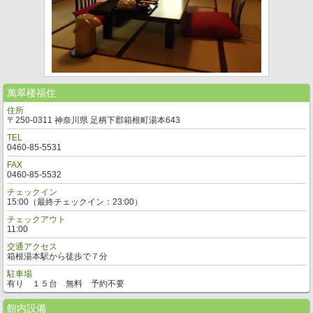
萬翠楼福住
住所
〒250-0311 神奈川県 足柄下郡箱根町湯本643
TEL
0460-85-5531
FAX
0460-85-5532
チェックイン
15:00（最終チェックイン：23:00）
チェックアウト
11:00
交通アクセス
箱根湯本駅から徒歩で７分
駐車場
有り １５台 無料 予約不要
館内設備