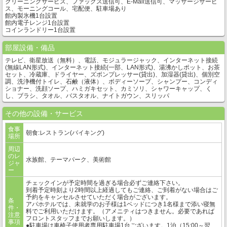
クリーニングサービス、ファックス送信可、E-Mail送信可、マッサージサービ
ス、モーニングコール、宅配便、駐車場あり
館内製氷機1台設置
館内電子レンジ1台設置
コインランドリー1台設置
部屋設備・備品
テレビ、衛星放送（無料）、電話、モジュラージャック、インターネット接続
(無線LAN形式)、インターネット接続(一部、LAN形式)、湯沸かしポット、お茶
セット、冷蔵庫、ドライヤー、ズボンプレッサー(貸出)、加湿器(貸出)、個別空
調、洗浄機付トイレ、石鹸（液体）、ボディーソープ、シャンプー、コンディ
ショナー、洗顔ソープ、ハミガキセット、カミソリ、シャワーキャップ、く
し、ブラシ、タオル、バスタオル、ナイトガウン、スリッパ
その他の設備・サービス
食事
朝食:レストラン(バイキング)
場所
周辺
のレ
水族館、テーマパーク、美術館
ジャ
ー
チェックインが予定時間を過ぎる場合必ずご連絡下さい。
到着予定時刻より2時間以上経過してもご連絡、ご到着がない場合はご
予約をキャンセルさせていただく場合がございます。
条
アパホテルでは、未就学のお子様は1ベッドにつき1名様まで添い寝無
件・
料でご利用いただけます。（アメニティはつきません。必要であれば
注意
フロントスタッフまでお願いします。）
事項
●駐車場は車椅子使用者専用駐車場1台ございます。1泊（15:00～翌