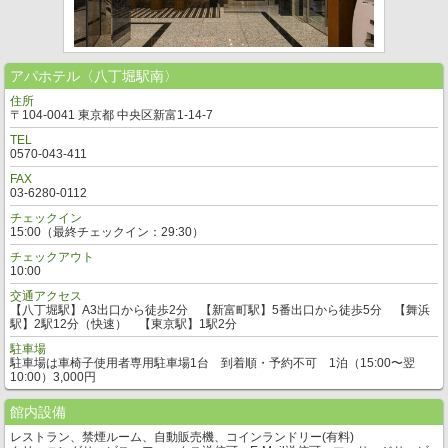
アパホテル〈八丁堀駅南〉
住所
〒104-0041 東京都 中央区新富1-14-7
TEL
0570-043-411
FAX
03-6280-0112
チェックイン
15:00（最終チェックイン：29:30）
チェックアウト
10:00
交通アクセス
【八丁堀駅】A3出口から徒歩2分 【新富町駅】5番出口から徒歩5分 【舞浜
駅】2駅12分（快速） 【東京駅】1駅2分
駐車場
駐車場は車椅子使用者専用駐車場1台 到着順・予約不可 1泊（15:00〜翌
10:00）3,000円
館内設備
レストラン、禁煙ルーム、自動販売機、コインランドリー(有料)