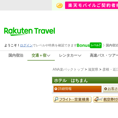
国内宿泊
交通＋宿
レンタカー
高速バス・ツア
ANA楽パックトップ
>
滋賀県
>
彦根・近
ホテル はちまん
ペ
詳細情報
お客さ
ー
ジ
予
メ
約
ニ
メ
ュ
ニ
ー
ュ