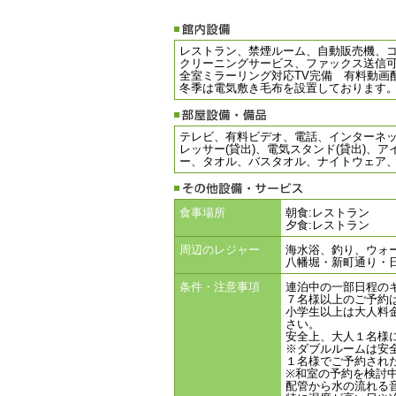
レストラン、禁煙ルーム、自動販売機、コ
クリーニングサービス、ファックス送信
全室ミラーリング対応TV完備 有料動画
冬季は電気敷き毛布を設置しております
テレビ、有料ビデオ、電話、インターネット
レッサー(貸出)、電気スタンド(貸出)、
ー、タオル、バスタオル、ナイトウェア
食事場所
朝食:レストラン
夕食:レストラン
周辺のレジャー
海水浴、釣り、ウォ
八幡堀・新町通り・
条件・注意事項
連泊中の一部日程の
７名様以上のご予約
小学生以上は大人料
さい。
安全上、大人１名様
※ダブルルームは安
１名様でご予約され
※和室の予約を検討
配管から水の流れる