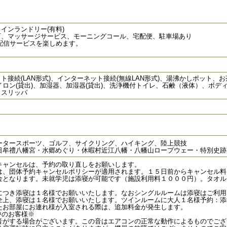
インランドリー(有料)
可、マッサージサービス、モーニングコール、宅配便、駐車場あり
配信サービスを楽しめます。
。
接続(LAN形式)、インターネット接続(無線LAN形式)、湯沸かしポット
アイロン(貸出)、加湿器、加湿器(貸出)、洗浄機付トイレ、石鹸（液体）、ボ
、スリッパ
ータースポーツ、ゴルフ、サイクリング、ハイキング、陸上競技
日牟禮八幡宮・水郷めぐり・休暇村近江八幡・八幡山ロープウェー・特別史跡
キャンセルは、予約の取り直しをお願いします。
は、団体予約キャンセルポリシーが適用されます。１５日前からキャンセル料
金となります。未就学児は添寝が可能です（施設利用料１０００円）。タオル
につき添寝は１名様でお願いいたします。なおシングルルームは添寝はご利用
全上、添寝は１名様でお願いいたします。ツインルームに大人１名様予約：添
たお部屋にお連れ様が入室される際は、追加料金が発生します。
中のお客様※
音がする場合がございます。この音はエアコンの正常な動作によるものでござ