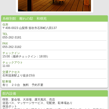
糸柳別館 離れの邸 和穣苑
住所
〒406-0023 山梨県 笛吹市石和町八田137
TEL
055-262-3181
FAX
055-262-3182
チェックイン
15:00（最終チェックイン：18:00）
チェックアウト
11:00
交通アクセス
石和温泉駅より徒歩15分
駐車場
有り ２０台 無料 予約不要
館内設備
喫茶、宴会場、大浴場、露天風呂、売店
送迎バス、マッサージサービス、宅配便、駐車場あり
保温ポット