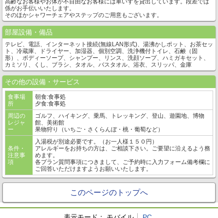
高齢なお客様やお体が不自由なお客様には車いすを貸出しています。段差では
係がお手伝いいたします。
そのほかシャワーチェアやステップのご用意もございます。
部屋設備・備品
テレビ、電話、インターネット接続(無線LAN形式)、湯沸かしポット、お茶セッ
ト、冷蔵庫、ドライヤー、加湿器、個別空調、洗浄機付トイレ、石鹸（固
形）、ボディーソープ、シャンプー、リンス、洗顔ソープ、ハミガキセット、
カミソリ、くし、ブラシ、タオル、バスタオル、浴衣、スリッパ、金庫
その他の設備・サービス
食事場
朝食:食事処
所
夕食:食事処
周辺の
ゴルフ、ハイキング、乗馬、トレッキング、登山、遊園地、博物
レジャ
館、美術館
ー
果物狩り（いちご・さくらんぼ・桃・葡萄など）
入湯税が別途必要です。（お一人様１５０円）
条件・
アレルギーをお持ちの方は、ご相談下さい。ご要望に沿えるよう務
注意事
めます。
項
各プラン質問事項につきまして、ご予約時に入力フォーム備考欄に
ご回答いただけますようお願いいたします。
このページのトップへ
表示モード：
モバイル
PC