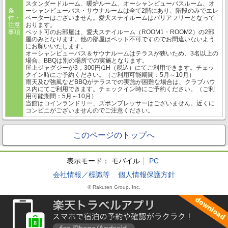
スタンダードルーム、暖炉ルーム、オーシャンビューバスルーム、オ
条
ーシャンビューバス・サウナルームは全て2階にあり、階段のみでエレ
件・
ベーターはございません。愛犬ステイルームはバリアフリーとなって
注意
おります。
事項
ペット可のお部屋は、愛犬ステイルーム（ROOM1・ROOM2）の2部
屋のみとなります。他の部屋はペット不可ですのでお間違いないよう
にお願いいたします。
オーシャンビューバス＆サウナルームはテラスが狭いため、3名以上の
場合、BBQは別の場所での実施となります。
屋上ジャグジーが3，300円/1H（税込）にてご利用できます。チェッ
クイン時にご予約ください。（ご利用可能期間：5月～10月）
雨天及び強風などBBQがテラスでの実施が困難な場合は、クラブハウ
ス内にてご利用できます。チェックイン時にご予約ください。（ご利
用可能期間：5月～10月）
当館はコインランドリー、ズボンプレッサーはございません。近くに
コンビニがございませんのでご注意ください。
このページのトップへ
表示モード：
モバイル
PC
会社情報／標識等
個人情報保護方針
© Rakuten Group, Inc.