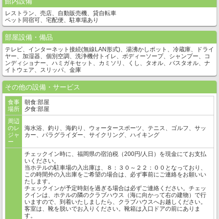
館内設備
レストラン、売店、自動販売機、貸自転車
ペット同宿可、宅配便、駐車場あり
部屋設備・備品
テレビ、インターネット接続(無線LAN形式)、湯沸かしポット、冷蔵庫、ドライ
ヤー、加湿器、個別空調、洗浄機付トイレ、ボディーソープ、シャンプー、コ
ンディショナー、ハミガキセット、カミソリ、くし、タオル、バスタオル、ナ
イトウェア、スリッパ、金庫
その他の設備・サービス
食事
朝食:部屋
場所
夕食:部屋
周辺
のレ
海水浴、釣り、海釣り、ウォータースポーツ、テニス、ゴルフ、サッ
ジャ
カー、パラグライダー、サイクリング、ハイキング
ー
チェックイン時に、福岡県の宿泊税（200円/人日）を現金にてお支払
いください。
当ホテルの駐車場の入出庫は、８：３０～２２：００となっており、
この時間外の入出庫をご希望の場合は、必ず事前にご連絡をお願いい
たします。
チェックインが予定時刻を過ぎる場合は必ずご連絡ください。チェッ
クインは、ホテルの隣のクラブハウス（海に向かって右の建物）で行
いますので、到着いたしましたら、クラブハウスへお越しください。
客室は、靴を脱いでお入りください。靴箱は入口ドアの前にありま
す。