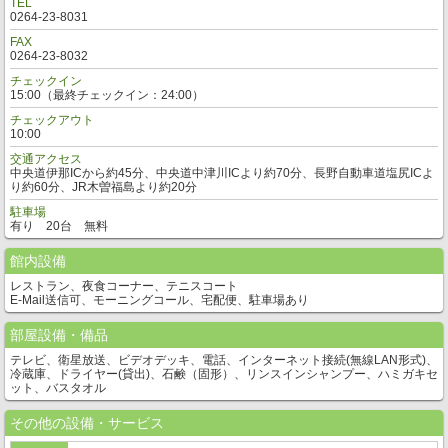
TEL
0264-23-8031
FAX
0264-23-8032
チェックイン
15:00（最終チェックイン：24:00）
チェックアウト
10:00
交通アクセス
中央道伊那ICから約45分、中央道中津川ICより約70分、長野自動車道塩尻ICよ
り約60分、JR木曽福島より約20分
駐車場
有り 20台 無料
館内設備
レストラン、夜食コーナー、テニスコート
E-Mail送信可、モーニングコール、宅配便、駐車場あり
部屋設備・備品
テレビ、衛星放送、ビデオデッキ、電話、インターネット接続(無線LAN形式)、
冷蔵庫、ドライヤー(貸出)、石鹸（固形）、リンスインシャンプー、ハミガキセ
ット、バスタオル
その他の設備・サービス