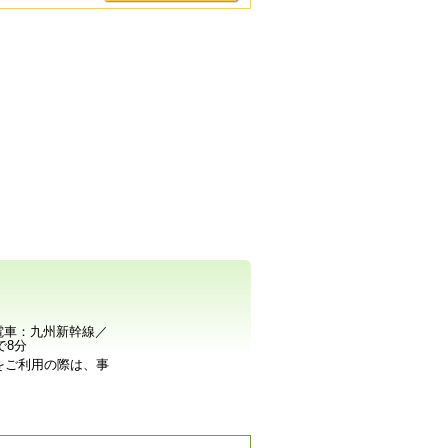
 電車：九州新幹線／
で8分
）をご利用の際は、事