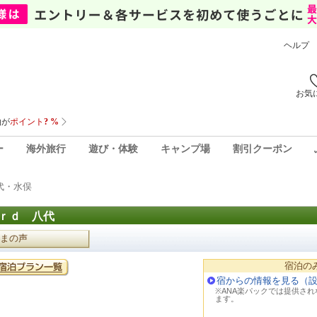
ヘルプ
お気
ー
海外旅行
遊び・体験
キャンプ場
割引クーポン
代・水俣
ｒｄ 八代
まの声
宿泊の
宿からの情報を見る（
※ANA楽パックでは提供さ
ます。