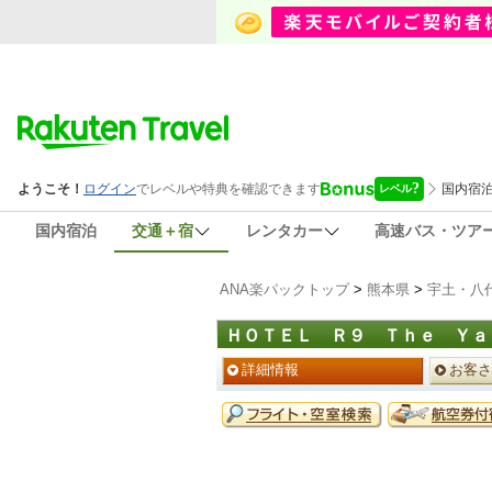
国内宿泊
交通＋宿
レンタカー
高速バス・ツア
ANA楽パックトップ
>
熊本県
>
宇土・八
ＨＯＴＥＬ Ｒ９ Ｔｈｅ Ｙａ
ペ
詳細情報
お客さ
ー
ジ
予
メ
約
ニ
メ
ュ
ニ
ー
ュ