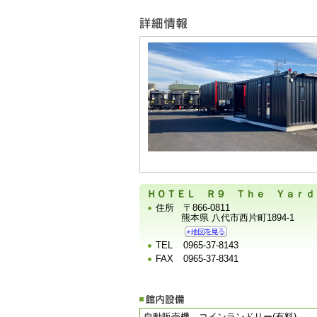
ー
宿
泊
施
設
の
写
真
ＨＯＴＥＬ Ｒ９ Ｔｈｅ Ｙａｒｄ
住所
〒866-0811
熊本県 八代市西片町1894-1
TEL
0965-37-8143
FAX
0965-37-8341
自動販売機、コインランドリー(有料)