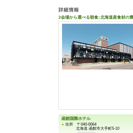
ー
2会場から選べる朝食♪北海道産食材の
宿
泊
施
設
の
写
真
函館国際ホテル
住所
〒040-0064
北海道 函館市大手町5-10