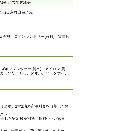
分 バスで約30分
時まで出し入れ自由／先
売機、コインランドリー(有料)、貸自転
ズボンプレッサー(貸出)、アイロン(貸
、カミソリ、くし、タオル、バスタオル、
ります。1室1泊の宿泊料金を分割した領
ださい。
に応じた宿泊税を別途ご負担いただきま
すが、食事代・消費税等は含まれませ