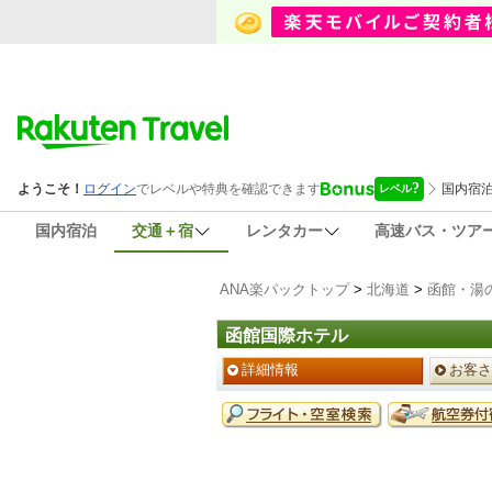
国内宿泊
交通＋宿
レンタカー
高速バス・ツア
ANA楽パックトップ
>
北海道
>
函館・湯
函館国際ホテル
ペ
詳細情報
お客さ
ー
ジ
予
メ
約
ニ
メ
ュ
ニ
ー
ュ