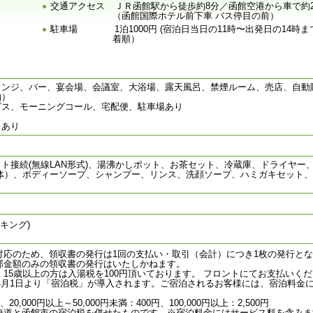
交通アクセス
ＪＲ函館駅から徒歩約8分／函館空港から車で約20
（函館国際ホテル前下車 バス停目の前）
駐車場
1泊1000円 (宿泊日当日の11時〜出発日の14
着順）
ンジ、バー、宴会場、会議室、大浴場、露天風呂、禁煙ルーム、売店、自動販
約）
ビス、モーニングコール、宅配便、駐車場あり
レあり
接続(無線LAN形式)、湯沸かしポット、お茶セット、冷蔵庫、ドライヤー、
体）、ボディーソープ、シャンプー、リンス、洗顔ソープ、ハミガキセット
キング)
対応のため、領収書の発行は1回の支払い・取引（会計）につき1枚の発行とな
部金額のみの領収書の発行はいたしかねます。
15歳以上の方は入湯税を100円頂いております。 フロントにてお支払いく
年4月1日より「宿泊税」が導入されます。ご宿泊されるお客様には、宿泊料金
円、20,000円以上～50,000円未満：400円、100,000円以上：2,500円
海道と函館市の宿泊税を併せたものです。※宿泊料金にはサービス料を含みま