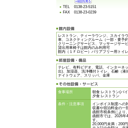
TEL
0138-23-5151
FAX
0138-23-0239
レストラン、ティーラウンジ、スカイラウ
車、コネクティングルーム（一部・要予
クリーニングサービス、マッサージサー
貸出用車椅子は館内のみ利用可
館内（１Ｆロビー）バリアフリー用トイ
テレビ、有料ビデオ、電話、インターネット
出)、加湿器、洗浄機付トイレ、石鹸（液
ナイトウェア、スリッパ、金庫
食事場所
朝食:レストラン(バイ
夕食:レストラン
条件・注意事項
インボイス制度への
収書や宿泊料金の一
函館市税条例により、
函館市では、2026
す。
20,000円未満：200
※上記の金額は、北