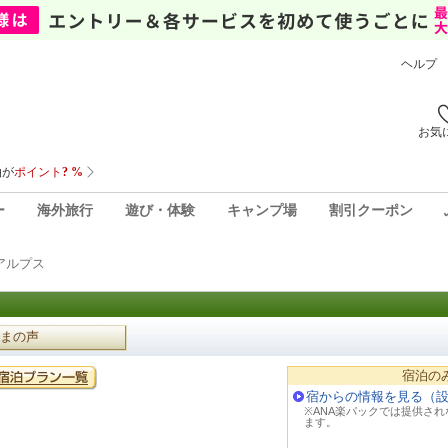
ヘルプ
お気
ー
海外旅行
遊び・体験
キャンプ場
割引クーポン
アルプス
まの声
宿泊の
宿からの情報を見る（
※ANA楽パックでは提供さ
ます。