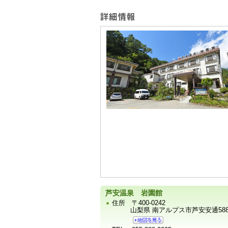
ー
宿
泊
施
設
の
写
真
芦安温泉 岩園館
住所
〒400-0242
山梨県 南アルプス市芦安安通58