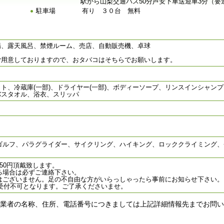
駅から山梨交通バス50分芦安下車送迎車3分（要
駐車場
有り ３０台 無料
場、露天風呂、禁煙ルーム、売店、自動販売機、卓球
ご用意しておりますので、おタバコはそちらでお願いします。
ト、冷蔵庫(一部)、ドライヤー(一部)、ボディーソープ、リンスインシャン
バスタオル、浴衣、スリッパ
ゴルフ、パラグライダー、サイクリング、ハイキング、ロッククライミング、
50円頂戴致します。
る場合は必ずご連絡下さい。
はございません。足の不自由な方がいらっしゃったら事前にお知らせ下さい。
は受付不可となります。ご了承くださいませ。
業者の名称、住所、電話番号につきましては上記詳細情報先までお問い