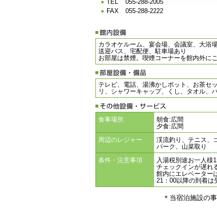
TEL
055-288-2005
FAX
055-288-2222
カラオケルーム、宴会場、会議室、大浴
送迎バス、宅配便、駐車場あり
お部屋は禁煙。喫煙コーナーを館内外に
テレビ、電話、湯沸かしポット、お茶セッ
リ、シャワーキャップ、くし、タオル、
食事場所
朝食:広間
夕食:広間
周辺のレジャー
渓流釣り、テニス、
パーク、山菜取り
条件・注意事項
入湯税別途お一人様1
チェックインが遅れ
館内にエレベーター
21：00以降の到着
＊当宿泊施設の事