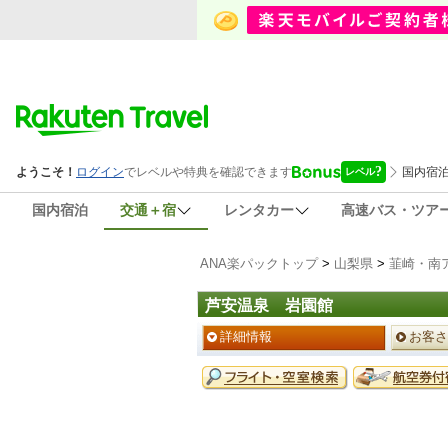
国内宿泊
交通＋宿
レンタカー
高速バス・ツア
ANA楽パックトップ
>
山梨県
>
韮崎・南
芦安温泉 岩園館
ペ
詳細情報
お客さ
ー
ジ
予
メ
約
ニ
メ
ュ
ニ
ー
ュ