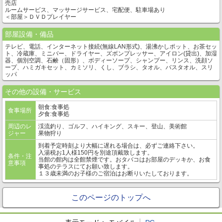
売店
ルームサービス、マッサージサービス、宅配便、駐車場あり
＜部屋＞ＤＶＤプレイヤー
部屋設備・備品
テレビ、電話、インターネット接続(無線LAN形式)、湯沸かしポット、お茶セッ
ト、冷蔵庫、ミニバー、ドライヤー、ズボンプレッサー、アイロン(貸出)、加湿
器、個別空調、石鹸（固形）、ボディーソープ、シャンプー、リンス、洗顔ソ
ープ、ハミガキセット、カミソリ、くし、ブラシ、タオル、バスタオル、スリ
ッパ
その他の設備・サービス
朝食:食事処
食事場所
夕食:食事処
周辺のレ
渓流釣り、ゴルフ、ハイキング、スキー、登山、美術館
ジャー
果物狩り
到着予定時刻より大幅に遅れる場合は、必ずご連絡下さい。
入湯税お1人様150円を別途頂戴致します。
条件・注
当館の館内は全館禁煙です。おタバコはお部屋のデッキか、お食
意事項
事処のテラスにてお願い致します。
１３歳未満のお子様のご宿泊はお断りいたしております。
このページのトップへ