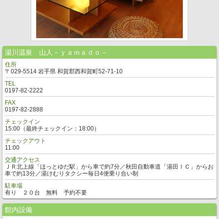
湯川温泉 山人－ｙａｍａｄｏ－
住所
〒029-5514 岩手県 和賀郡西和賀町52-71-10
TEL
0197-82-2222
FAX
0197-82-2888
チェックイン
15:00（最終チェックイン：18:00）
チェックアウト
11:00
交通アクセス
ＪＲ北上線「ほっとゆだ駅」から車で約7分／秋田自動車道「湯田ＩＣ」からお
車で約13分／湯けむりタクシー毎日4便乗り合い制
駐車場
有り ２０台 無料 予約不要
館内設備