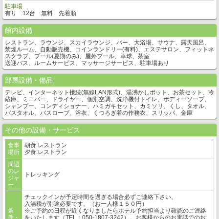
駐車場
有り 12台 無料 先着順
館内設備
レストラン、ラウンジ、スカイラウンジ、バー、大浴場、サウナ、露天風呂、
禁煙ルーム、自動販売機、コインランドリー(有料)、エステサロン、フィットネ
スクラブ、プール(夏期のみ)、屋外プール、卓球、茶室
送迎バス、ルームサービス、マッサージサービス、駐車場あり
部屋設備・備品
テレビ、インターネット接続(無線LAN形式)、湯沸かしポット、お茶セット、冷
蔵庫、ミニバー、ドライヤー、個別空調、洗浄機付トイレ、ボディーソープ、
シャンプー、コンディショナー、ハミガキセット、カミソリ、くし、タオル、
バスタオル、バスローブ、浴衣、くつろぎ着の作務衣、スリッパ、金庫
その他の設備・サービス
食事
朝食:レストラン
場所
夕食:レストラン
周辺
のレ
トレッキング
ジャ
ー
チェックインが予定時間を過ぎる場合必ずご連絡下さい。
入湯税が別途必要です。（お一人様１５０円）
条
※ご予約の日程が近くなりましたらホテル予約担当より確認のご連絡
件・
をいたします（TEL：050-1807-3242）。お客様からのお電話でのお