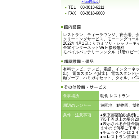
TEL
03-3813-6211
FAX
03-3818-6060
レストラン、ティーラウンジ、宴会場、
クリーニングサービス、モーニングコー
2022年4月1日よりカミソリ・シャワー
全室インターネットWi-Fi接続無料
モバイルバッテリーレンタル（1階ロビー
有料テレビ、テレビ、電話、インターネッ
出)、電気スタンド(貸出)、電気スタンド
顔ソープ、ハミガキセット、タオル、バ
食事場所
朝食:レストラン
周辺のレジャー
遊園地、動物園、博
条件・注意事項
●東京都宿泊税条例に
万5千円以上の場合20
●表示される合計金
ますので何卒ご了承
●チェックインは２
●≪レストラン営業に