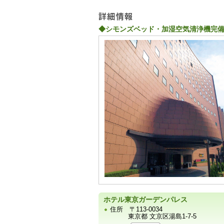
ー
◆シモンズベッド・加湿空気清浄機完備
宿
泊
施
設
の
写
真
ホテル東京ガーデンパレス
住所
〒113-0034
東京都 文京区湯島1-7-5