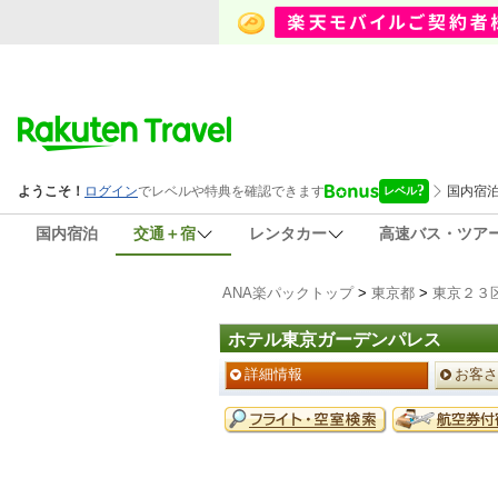
国内宿泊
交通＋宿
レンタカー
高速バス・ツア
ANA楽パックトップ
>
東京都
>
東京２３
ホテル東京ガーデンパレス
ペ
詳細情報
お客さ
ー
ジ
予
メ
約
ニ
メ
ュ
ニ
ー
ュ