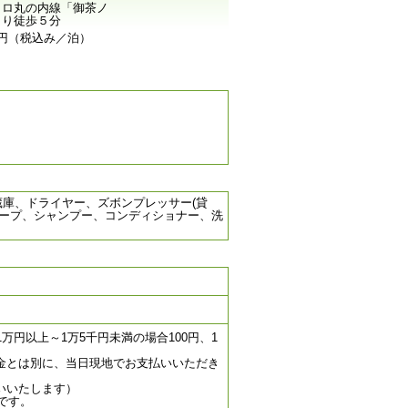
トロ丸の内線「御茶ノ
より徒歩５分
0円（税込み／泊）
蔵庫、ドライヤー、ズボンプレッサー(貸
ーソープ、シャンプー、コンディショナー、洗
円以上～1万5千円未満の場合100円、1
金とは別に、当日現地でお支払いいただき
いいたします）
です。