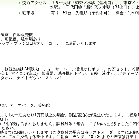
交通アクセス
ＪＲ中央線「御茶ノ水駅（聖橋口）」、東京メ
水駅」、千代田線「新御茶ノ水駅（B1出口）」
駐車場
有り 51台 先着順（予約不可） 料金：1,50
会議室、自動販売機
ル、宅配便、駐車場あり
キャップ・ブラシは1階フリーコーナーに設置いたします
）
ト接続(無線LAN形式)、ティーサーバー、湯沸かしポット、お茶セット、冷
(一部)、アイロン(貸出)、加湿器、洗浄機付トイレ、石鹸（液体）、ボディ
スタオル、ナイトガウン、スリッパ
物館、テーマパーク、美術館
より1人一泊あたり1万円以上の場合、別途宿泊税が発生いたします。（税別1万
0円）
額に宿泊税は含まれおりません。課税対象の場合、ご予約いただきましたご料
ください。
４時までにお願いいたします（ご夕食付の場合は各ラストオーダーまでにお願
ついて≫ご夕食は休業中です。ご朝食～ランチ、18：30までの喫茶は営業中