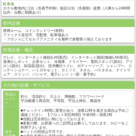
駐車場
ホテル敷地内に2台（先着予約制）仮設12台（先着順）提携（入庫から24時間
以内・台数に制限あり)
館内設備
禁煙ルーム、コインランドリー(有料)
ファックス送信可、宅配便、駐車場あり
・フロントにてセルフアメニティを無料で多数取り揃えております
部屋設備・備品
テレビ、インターネット接続(LAN形式)、インターネット接続(無線LAN形式)、
湯沸かしポット、お茶セット、冷蔵庫、ドライヤー、電気スタンド(貸出)、アイ
ロン(貸出)、加湿器(貸出)、洗浄機付トイレ、ボディーソープ、シャンプー、コ
ンディショナー、ハミガキセット、カミソリ、タオル、バスタオル、ナイトウ
ェア、スリッパ、パジャマ、電子レンジ（一部・要予約）
その他の設備・サービス
周辺の
釣り、渓流釣り、川上り、博物館、フラワーパーク
レジャ
宇治橋通り商店街、平等院、宇治上神社、萬福寺
ー
■チェックイン時間に変更があり、深夜12時を過ぎる場合は予めご
連絡ください 【フロント対応時間】午前5時～深夜2時
■当館は完全前払い制になっております。
■来客の際、お部屋へのご訪問はお断りしております。ロビーをご
利用下さいませ。
条件・
■ペットの同宿は不可です。
注意事
■小学生未満のお子様は添い寝のみ可能です(無料)。※1ベッドにつ