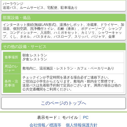
バーラウンジ
送迎バス、ルームサービス、宅配便、駐車場あり
部屋設備・備品
インターネット接続(無線LAN形式)、湯沸かしポット、冷蔵庫、ドライヤー、加
湿器、個別空調、洗浄機付トイレ、石鹸（液体）、ボディーソープ、シャンプ
ー、コンディショナー、入浴剤、ハミガキセット、カミソリ、シャワーキャッ
プ、くし、タオル、バスタオル、バスローブ、スリッパ、パジャマ、金庫
その他の設備・サービス
朝食:レストラン
食事場所
夕食:レストラン
周辺のレ
敷地内に、温浴施設・レストラン・カフェ・ベーカリーあり
ジャー
チェックインが予定時間を過ぎる場合必ずご連絡下さい。
条件・注
ご宿泊は小学生からとなります。敷地内・館内全て禁煙です。
意事項
送迎バスは先着順予約制で定員がございます。満席の場合は他の
公共交通機関をご利用ください。
このページのトップへ
表示モード：
モバイル
PC
会社情報／標識等
個人情報保護方針