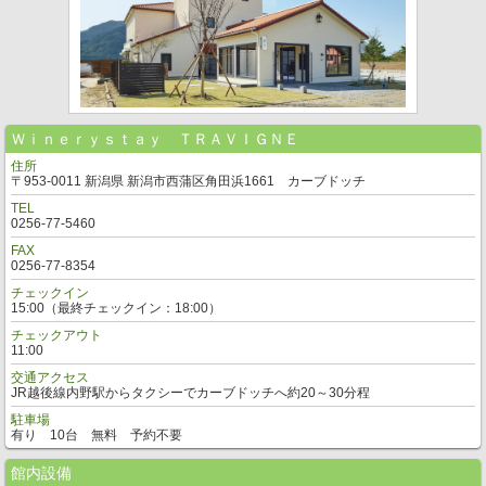
Ｗｉｎｅｒｙｓｔａｙ ＴＲＡＶＩＧＮＥ
住所
〒953-0011 新潟県 新潟市西蒲区角田浜1661 カーブドッチ
TEL
0256-77-5460
FAX
0256-77-8354
チェックイン
15:00（最終チェックイン：18:00）
チェックアウト
11:00
交通アクセス
JR越後線内野駅からタクシーでカーブドッチへ約20～30分程
駐車場
有り 10台 無料 予約不要
館内設備