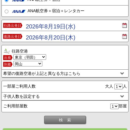
ANA航空券＋宿泊＋レンタカー
2026年8月19日(水)
往路出発日
2026年8月20日(木)
復路出発日
往路空港
出発
到着
希望の復路空港が上記と異なる方はこちら
一部屋ご利用人数
大人
人
子供人数を設定する
ご利用部屋数
部屋
検 索