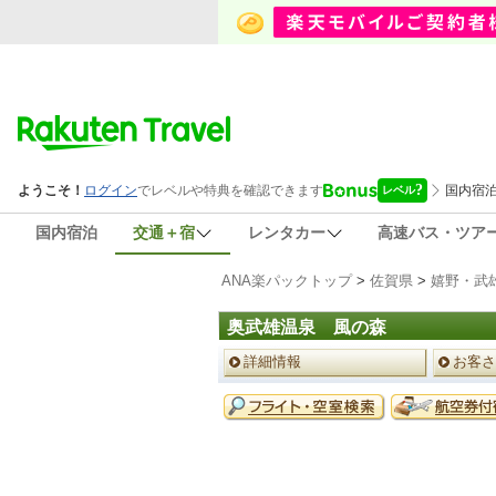
国内宿泊
交通＋宿
レンタカー
高速バス・ツア
ANA楽パックトップ
>
佐賀県
>
嬉野・武
奥武雄温泉 風の森
ペ
詳細情報
お客さ
ー
ジ
予
メ
約
ニ
メ
ュ
ニ
ー
ュ