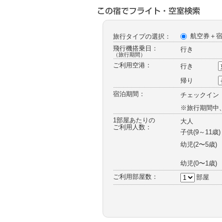
ー
航空券＋
旅行タイプの選択：
飛行機搭乗日：
行き
（旅行期間）
ご利用空港：
行き
帰り
宿泊期間：
チェックイン
※旅行期間中
1部屋あたりの
大人
ご利用人数：
子供(9～11歳)
幼児
(2〜5歳)
幼児
(0〜1歳)
ご利用部屋数：
部屋