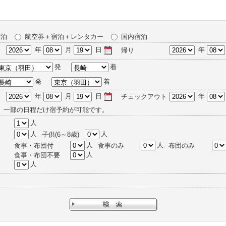
宿泊
航空券＋宿泊＋レンタカー
国内宿泊
年
月
日
年
帰り
発
着
発
着
年
月
日
年
チェックアウト
、一部の日程だけ宿予約が可能です。
人
人
人
子供(6～8歳)
人
人
食事・布団付
食事のみ
布団のみ
人
食事・布団不要
人